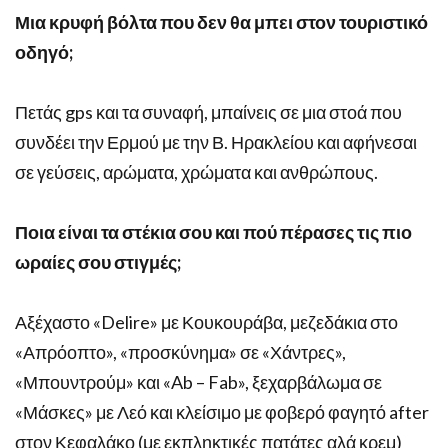
Μια κρυφή βόλτα που δεν θα μπει στον τουριστικό
οδηγό;
Πετάς gps και τα συναφή, μπαίνεις σε μια στοά που
συνδέει την Ερμού με την Β. Ηρακλείου και αφήνεσαι
σε γεύσεις, αρώματα, χρώματα και ανθρώπους.
Ποια είναι τα στέκια σου και πού πέρασες τις πιο
ωραίες σου στιγμές;
Αξέχαστο «Delire» με Κουκουράβα, μεζεδάκια στο
«Απρόοπτο», «προσκύνημα» σε «Χάντρες»,
«Μπουντρούμ» και «Ab – Fab», ξεχαρβάλωμα σε
«Μάσκες» με Λεό και κλείσιμο με φοβερό φαγητό after
στον Κεφαλάκο (με εκπληκτικές πατάτες αλά κρεμ)