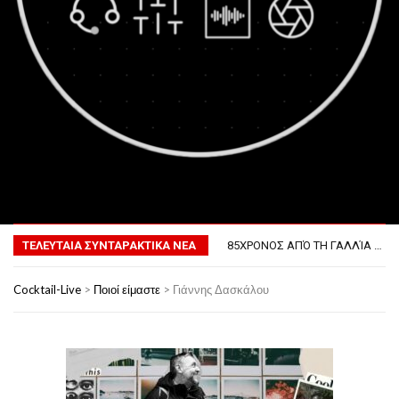
MENU
ΤΟ ΠΡΏΤΟ ΜΠΆΡΜΠΕΚΙΟΥ ΣΤΟ ΔΙΆΣΤΗΜΑ
ΦΟΒΕΡΆ ΔΏΡΑ ΓΙΑ ΤΟ ΕΠΌΜΕΝΟ ΔΕΚΑΉΜΕΡΟ!
ΤΕΛΕΥΤΑΙΑ ΣΥΝΤΑΡΑΚΤΙΚΑ ΝΕΑ
85ΧΡΟΝΟΣ ΑΠΌ ΤΗ ΓΑΛΛΊΑ ΛΌΓΩ GPS ΚΑΤΈΛΗΞΕ ΣΤΗΝ… ΚΡΟΑΤΊΑ!
ΣΚΗΝΟΘΈΤΗΣΕ ΤΗΝ ΚΛΟΠΉ ΤΟΥ ΑΥΤΟΚΙΝΉΤΟΥ ΤΟΥ ΓΙΑ ΝΑ ΑΠΟΦΎΓΕΙ ΨΏΝΙΑ ΜΕ ΤΗ ΣΎΖΥΓΟ!
ΠΏΣ ΘΑ ΕΊΝΑΙ Ο ΆΝΘΡΩΠΟΣ ΤΟ 2050
Cocktail-Live
>
Ποιοί είμαστε
>
Γιάννης Δασκάλου
ΤΟ ΠΡΏΤΟ ΜΠΆΡΜΠΕΚΙΟΥ ΣΤΟ ΔΙΆΣΤΗΜΑ
ΦΟΒΕΡΆ ΔΏΡΑ ΓΙΑ ΤΟ ΕΠΌΜΕΝΟ ΔΕΚΑΉΜΕΡΟ!