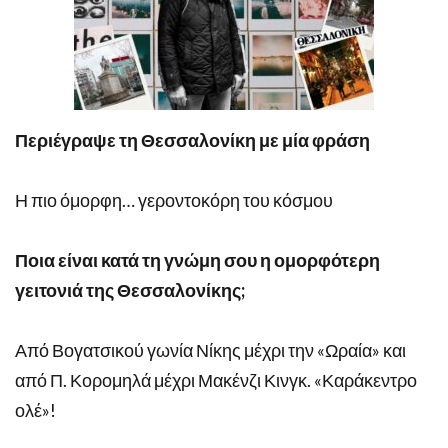
Περιέγραψε τη Θεσσαλονίκη με μία φράση
Η πιο όμορφη… γεροντοκόρη του κόσμου
Ποια είναι κατά τη γνώμη σου η ομορφότερη
γειτονιά της Θεσσαλονίκης;
Από Βογατσικού γωνία Νίκης μέχρι την «Ωραία» και
από Π. Κορομηλά μέχρι Μακένζι Κινγκ. «Καράκεντρο
ολέ»!