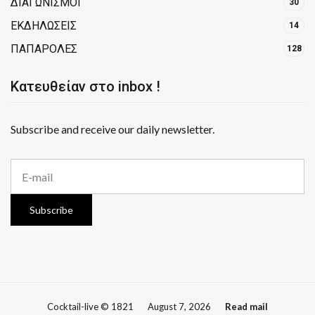
ΔΙΑΓΩΝΙΣΜΟΙ
30
ΕΚΔΗΛΩΣΕΙΣ
14
ΠΑΠΑΡΟΛΕΣ
128
Κατευθείαν στο inbox !
Subscribe and receive our daily newsletter.
E
m
a
i
Subscribe
l
a
d
d
r
e
s
Cocktail-live © 1821
August 7, 2026
Read mail
s