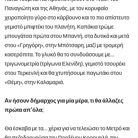
Παναγιώτη και της Αθηνάς, με τον κορυφαίο
χειροποίητο γύρο στο κάρβουνο και το πιο απίστευτο
γεμιστό μπιφτέκι του πλανήτη. Καπάκια τρώμε
μπουγάτσα πρώτα στου Μπαντή, στα δυτικά και μετά
στου «Γρηγόρη», στην Μπότσαρη, μαζί με τρομερή
κασερόπιτα. Το γλυκό θα το συνδυάσουμε με…
τριγωνομετρία (τρίγωνα Ελενίδη), γεμιστό τσουρέκι
στου Τερκενλή και θα χτυπήσουμε παγωτάκι στου
«Θέμη», στην Καλαμαριά.
Aν ήσουν δήμαρχος για μία μέρα, τι θα άλλαζες
πρώτα απ’όλα;
Θα έσκαβα με τα… χέρια για να τελειώσει το Μετρό και
θα πεζοδρομούσα την Προξένου Κορομηλά, την