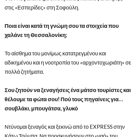
στις «Εσπερίδες» στη Σοφούλη.
Ποια είναι κατά τη γνώμη σου τα στοιχεία που
χαλάνε τη Θεσσαλονίκη;
Το αίσθημα του μονίμως κατατρεγμένου και
αδικημένου και η νοοτροπία του «αρχοντοχωριάτη» σε
πολλά ζητήματα.
Σου ζητούν να ξεναγήσεις ένα μάτσο τουρίστες και
θέλουμε τα φώτα σου! Πού τους πηγαίνεις για…
σουβλάκι, μπουγάτσα, γλυκό
Ντύνομαι ξεναγός και ξεκινώ από το EXPRESS στην
Κάτω Τούμπα. Να προσκυνήσουν στο «ναό» του