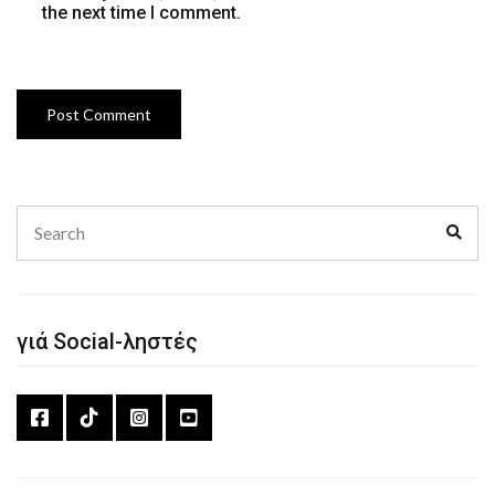
the next time I comment.
Search
Sear
for:
γιά Social-ληστές