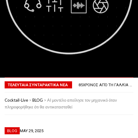
ΤΟ ΠΡΏΤΟ ΜΠΆΡΜΠΕΚΙΟΥ ΣΤΟ ΔΙΆΣΤΗΜΑ
MENU
ΦΟΒΕΡΆ ΔΏΡΑ ΓΙΑ ΤΟ ΕΠΌΜΕΝΟ ΔΕΚΑΉΜΕΡΟ!
85ΧΡΟΝΟΣ ΑΠΌ ΤΗ ΓΑΛΛΊΑ ΛΌΓΩ GPS ΚΑΤΈΛΗΞΕ ΣΤΗΝ… ΚΡΟΑΤΊΑ!
ΤΕΛΕΥΤΑΙΑ ΣΥΝΤΑΡΑΚΤΙΚΑ ΝΕΑ
ΣΚΗΝΟΘΈΤΗΣΕ ΤΗΝ ΚΛΟΠΉ ΤΟΥ ΑΥΤΟΚΙΝΉΤΟΥ ΤΟΥ ΓΙΑ ΝΑ ΑΠΟΦΎΓΕΙ ΨΏΝΙΑ ΜΕ ΤΗ ΣΎΖΥΓΟ!
ΠΏΣ ΘΑ ΕΊΝΑΙ Ο ΆΝΘΡΩΠΟΣ ΤΟ 2050
ΤΟ ΠΡΏΤΟ ΜΠΆΡΜΠΕΚΙΟΥ ΣΤΟ ΔΙΆΣΤΗΜΑ
Cocktail-Live
>
BLOG
>
AI μοντέλο απείλησε τον μηχανικό όταν
ΦΟΒΕΡΆ ΔΏΡΑ ΓΙΑ ΤΟ ΕΠΌΜΕΝΟ ΔΕΚΑΉΜΕΡΟ!
πληροφορήθηκε ότι θα αντικατασταθεί
BLOG
MAY 29, 2025