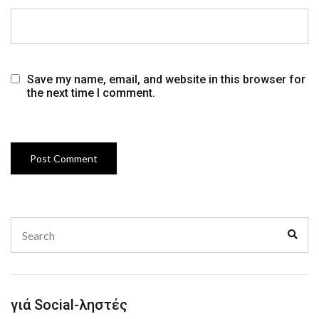
Save my name, email, and website in this browser for
the next time I comment.
Search
Sear
for:
γιά Social-ληστές