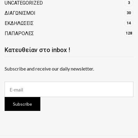
UNCATEGORIZED
3
ΔΙΑΓΩΝΙΣΜΟΙ
30
ΕΚΔΗΛΩΣΕΙΣ
14
ΠΑΠΑΡΟΛΕΣ
128
Κατευθείαν στο inbox !
Subscribe and receive our daily newsletter.
E
m
a
i
Subscribe
l
a
d
d
r
e