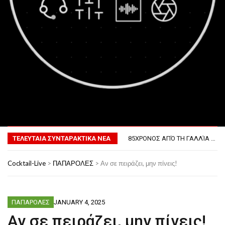
ΤΟ ΠΡΏΤΟ ΜΠΆΡΜΠΕΚΙΟΥ ΣΤΟ ΔΙΆΣΤΗΜΑ
MENU
ΦΟΒΕΡΆ ΔΏΡΑ ΓΙΑ ΤΟ ΕΠΌΜΕΝΟ ΔΕΚΑΉΜΕΡΟ!
85ΧΡΟΝΟΣ ΑΠΌ ΤΗ ΓΑΛΛΊΑ ΛΌΓΩ GPS ΚΑΤΈΛΗΞΕ ΣΤΗΝ… ΚΡΟΑΤΊΑ!
ΤΕΛΕΥΤΑΙΑ ΣΥΝΤΑΡΑΚΤΙΚΑ ΝΕΑ
ΣΚΗΝΟΘΈΤΗΣΕ ΤΗΝ ΚΛΟΠΉ ΤΟΥ ΑΥΤΟΚΙΝΉΤΟΥ ΤΟΥ ΓΙΑ ΝΑ ΑΠΟΦΎΓΕΙ ΨΏΝΙΑ ΜΕ ΤΗ ΣΎΖΥΓΟ!
ΠΏΣ ΘΑ ΕΊΝΑΙ Ο ΆΝΘΡΩΠΟΣ ΤΟ 2050
ΤΟ ΠΡΏΤΟ ΜΠΆΡΜΠΕΚΙΟΥ ΣΤΟ ΔΙΆΣΤΗΜΑ
Cocktail-Live
>
ΠΑΠΑΡΟΛΕΣ
>
Αν σε πειράζει, μην πίνεις!
ΦΟΒΕΡΆ ΔΏΡΑ ΓΙΑ ΤΟ ΕΠΌΜΕΝΟ ΔΕΚΑΉΜΕΡΟ!
ΠΑΠΑΡΟΛΕΣ
JANUARY 4, 2025
Αν σε πειράζει, μην πίνεις!