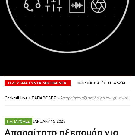
MENU
ΤΟ ΠΡΏΤΟ ΜΠΆΡΜΠΕΚΙΟΥ ΣΤΟ ΔΙΆΣΤΗΜΑ
ΦΟΒΕΡΆ ΔΏΡΑ ΓΙΑ ΤΟ ΕΠΌΜΕΝΟ ΔΕΚΑΉΜΕΡΟ!
ΤΕΛΕΥΤΑΙΑ ΣΥΝΤΑΡΑΚΤΙΚΑ ΝΕΑ
85ΧΡΟΝΟΣ ΑΠΌ ΤΗ ΓΑΛΛΊΑ ΛΌΓΩ GPS ΚΑΤΈΛΗΞΕ ΣΤΗΝ… ΚΡΟΑΤΊΑ!
ΣΚΗΝΟΘΈΤΗΣΕ ΤΗΝ ΚΛΟΠΉ ΤΟΥ ΑΥΤΟΚΙΝΉΤΟΥ ΤΟΥ ΓΙΑ ΝΑ ΑΠΟΦΎΓΕΙ ΨΏΝΙΑ ΜΕ ΤΗ ΣΎΖΥΓΟ!
ΠΏΣ ΘΑ ΕΊΝΑΙ Ο ΆΝΘΡΩΠΟΣ ΤΟ 2050
Cocktail-Live
>
ΠΑΠΑΡΟΛΕΣ
>
Απαραίτητο αξεσουάρ για τον χειμώνα!
ΤΟ ΠΡΏΤΟ ΜΠΆΡΜΠΕΚΙΟΥ ΣΤΟ ΔΙΆΣΤΗΜΑ
ΦΟΒΕΡΆ ΔΏΡΑ ΓΙΑ ΤΟ ΕΠΌΜΕΝΟ ΔΕΚΑΉΜΕΡΟ!
ΠΑΠΑΡΟΛΕΣ
JANUARY 15, 2025
Απαραίτητο αξεσουάρ για