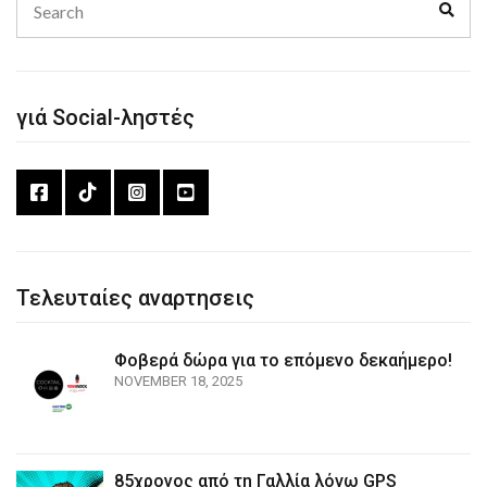
Sear
for:
γιά Social-ληστές
Τελευταίες αναρτησεις
Φοβερά δώρα για το επόμενο δεκαήμερο!
NOVEMBER 18, 2025
85χρονος από τη Γαλλία λόγω GPS