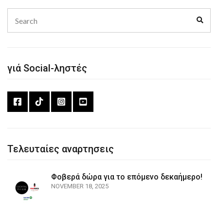
Search
Sear
for:
γιά Social-ληστές
Τελευταίες αναρτησεις
Φοβερά δώρα για το επόμενο δεκαήμερο!
NOVEMBER 18, 2025