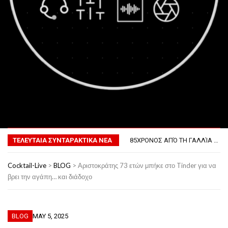
MENU
ΤΟ ΠΡΏΤΟ ΜΠΆΡΜΠΕΚΙΟΥ ΣΤΟ ΔΙΆΣΤΗΜΑ
ΦΟΒΕΡΆ ΔΏΡΑ ΓΙΑ ΤΟ ΕΠΌΜΕΝΟ ΔΕΚΑΉΜΕΡΟ!
85ΧΡΟΝΟΣ ΑΠΌ ΤΗ ΓΑΛΛΊΑ ΛΌΓΩ GPS ΚΑΤΈΛΗΞΕ ΣΤΗΝ… ΚΡΟΑΤΊΑ!
ΤΕΛΕΥΤΑΙΑ ΣΥΝΤΑΡΑΚΤΙΚΑ ΝΕΑ
ΣΚΗΝΟΘΈΤΗΣΕ ΤΗΝ ΚΛΟΠΉ ΤΟΥ ΑΥΤΟΚΙΝΉΤΟΥ ΤΟΥ ΓΙΑ ΝΑ ΑΠΟΦΎΓΕΙ ΨΏΝΙΑ ΜΕ ΤΗ ΣΎΖΥΓΟ!
ΠΏΣ ΘΑ ΕΊΝΑΙ Ο ΆΝΘΡΩΠΟΣ ΤΟ 2050
Cocktail-Live
>
BLOG
>
Αριστοκράτης 73 ετών μπήκε στο Tinder για να
ΤΟ ΠΡΏΤΟ ΜΠΆΡΜΠΕΚΙΟΥ ΣΤΟ ΔΙΆΣΤΗΜΑ
βρει την αγάπη… και διάδοχο
ΦΟΒΕΡΆ ΔΏΡΑ ΓΙΑ ΤΟ ΕΠΌΜΕΝΟ ΔΕΚΑΉΜΕΡΟ!
BLOG
MAY 5, 2025