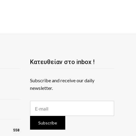
Κατευθείαν στο inbox !
Subscribe and receive our daily
newsletter.
E
m
a
i
Subscribe
l
558
a