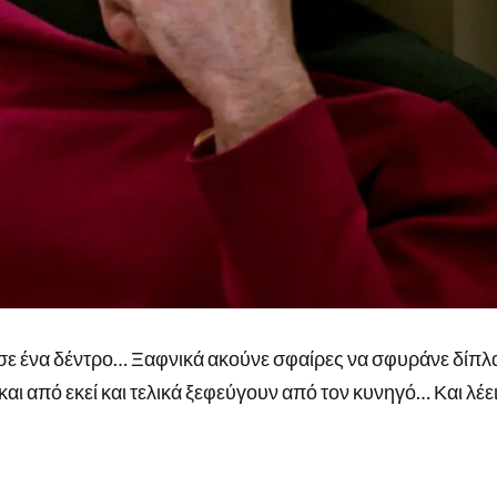
 σε ένα δέντρο… Ξαφνικά ακούνε σφαίρες να σφυράνε δίπλα
ι από εκεί και τελικά ξεφεύγουν από τον κυνηγό… Και λέει