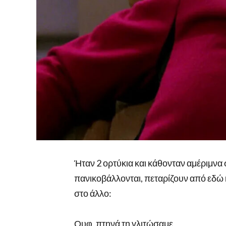
Ήταν 2 ορτύκια και κάθονταν αμέριμνα
πανικοβάλλονται, πεταρίζουν από εδώ κα
στο άλλο:
Ουφ, πτηνά τη γλιτώσαμε