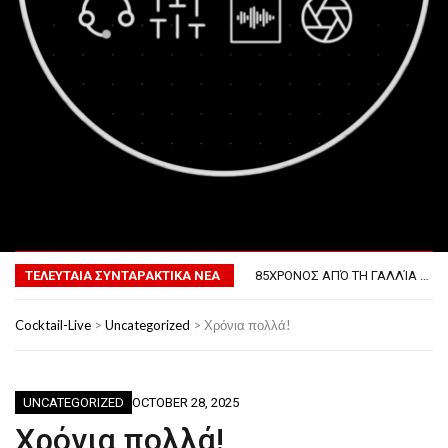
MENU
ΤΟ ΠΡΏΤΟ ΜΠΆΡΜΠΕΚΙΟΥ ΣΤΟ ΔΙΆΣΤΗΜΑ
ΦΟΒΕΡΆ ΔΏΡΑ ΓΙΑ ΤΟ ΕΠΌΜΕΝΟ ΔΕΚΑΉΜΕΡΟ!
ΤΕΛΕΥΤΑΙΑ ΣΥΝΤΑΡΑΚΤΙΚΑ ΝΕΑ
85ΧΡΟΝΟΣ ΑΠΌ ΤΗ ΓΑΛΛΊΑ ΛΌΓΩ GPS ΚΑΤΈΛΗΞΕ ΣΤΗΝ… ΚΡΟΑΤΊΑ!
ΣΚΗΝΟΘΈΤΗΣΕ ΤΗΝ ΚΛΟΠΉ ΤΟΥ ΑΥΤΟΚΙΝΉΤΟΥ ΤΟΥ ΓΙΑ ΝΑ ΑΠΟΦΎΓΕΙ ΨΏΝΙΑ ΜΕ ΤΗ ΣΎΖΥΓΟ!
ΠΏΣ ΘΑ ΕΊΝΑΙ Ο ΆΝΘΡΩΠΟΣ ΤΟ 2050
Cocktail-Live
>
Uncategorized
>
Χρόνια πολλά!
ΤΟ ΠΡΏΤΟ ΜΠΆΡΜΠΕΚΙΟΥ ΣΤΟ ΔΙΆΣΤΗΜΑ
ΦΟΒΕΡΆ ΔΏΡΑ ΓΙΑ ΤΟ ΕΠΌΜΕΝΟ ΔΕΚΑΉΜΕΡΟ!
UNCATEGORIZED
OCTOBER 28, 2025
Χρόνια πολλά!