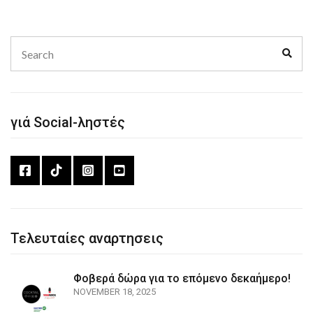
Search
Sear
for:
γιά Social-ληστές
Τελευταίες αναρτησεις
Φοβερά δώρα για το επόμενο δεκαήμερο!
NOVEMBER 18, 2025