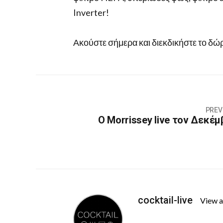
Inverter!
Ακούστε σήμερα και διεκδικήστε το δώ
PREV
Ο Morrissey live τον Δεκέμ
cocktail-live
View a