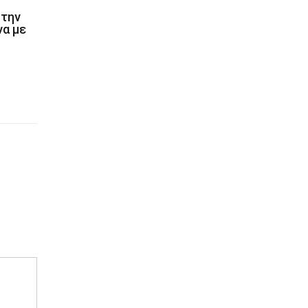
 την
να με