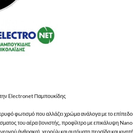
την Electronet Παμπουκίδης
κρυφό φωτισμό που αλλάζει χρώμα ανάλογα με το επίπεδο
σματος του αέρα (Ιονιστής, προφίλτρο με επικάλυψη Nano s
νεργού άνθρακα), χερούλι και αυτόματη περσίδα και κινη