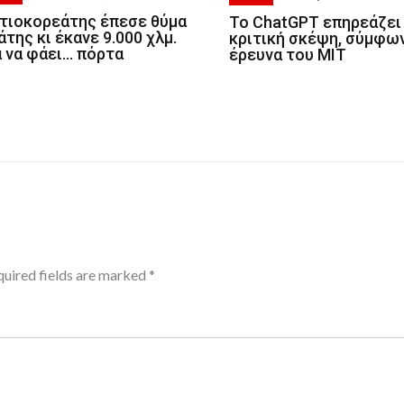
τιοκορεάτης έπεσε θύμα
Το ChatGPT επηρεάζει
άτης κι έκανε 9.000 χλμ.
κριτική σκέψη, σύμφω
α να φάει… πόρτα
έρευνα του MIT
uired fields are marked
*