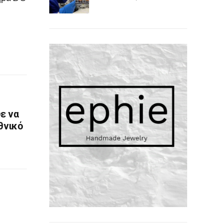
ε να
θνικό