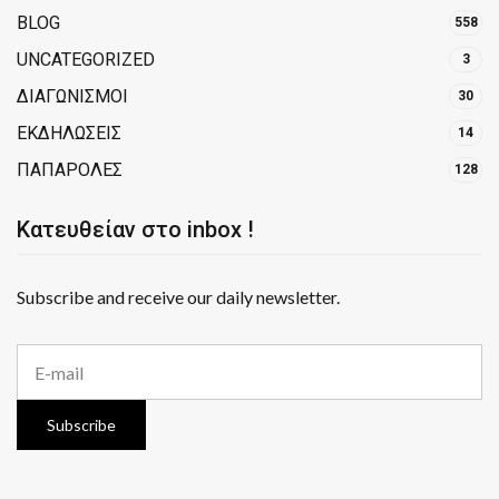
BLOG
558
UNCATEGORIZED
3
ΔΙΑΓΩΝΙΣΜΟΙ
30
ΕΚΔΗΛΩΣΕΙΣ
14
ΠΑΠΑΡΟΛΕΣ
128
Κατευθείαν στο inbox !
Subscribe and receive our daily newsletter.
E
m
a
i
Subscribe
l
a
d