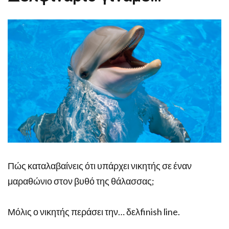
Πώς καταλαβαίνεις ότι υπάρχει νικητής σε έναν
μαραθώνιο στον βυθό της θάλασσας;
Μόλις ο νικητής περάσει την… δελfinish line.