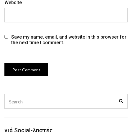
Website
Save my name, email, and website in this browser for
the next time I comment.
Search
Sear
for:
γιά Social-ληστές