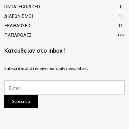
UNCATEGORIZED
3
ΔΙΑΓΩΝΙΣΜΟΙ
30
ΕΚΔΗΛΩΣΕΙΣ
14
ΠΑΠΑΡΟΛΕΣ
128
Κατευθείαν στο inbox !
Subscribe and receive our daily newsletter.
E
m
a
i
Subscribe
l
a
d
d
r