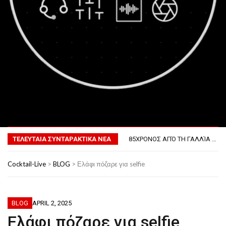
ΤΟ ΠΡΏΤΟ ΜΠΆΡΜΠΕΚΙΟΥ ΣΤΟ ΔΙΆΣΤΗΜΑ
MENU
ΦΟΒΕΡΆ ΔΏΡΑ ΓΙΑ ΤΟ ΕΠΌΜΕΝΟ ΔΕΚΑΉΜΕΡΟ!
85ΧΡΟΝΟΣ ΑΠΌ ΤΗ ΓΑΛΛΊΑ ΛΌΓΩ GPS ΚΑΤΈΛΗΞΕ ΣΤΗΝ… ΚΡΟΑΤΊΑ!
ΤΕΛΕΥΤΑΙΑ ΣΥΝΤΑΡΑΚΤΙΚΑ ΝΕΑ
ΣΚΗΝΟΘΈΤΗΣΕ ΤΗΝ ΚΛΟΠΉ ΤΟΥ ΑΥΤΟΚΙΝΉΤΟΥ ΤΟΥ ΓΙΑ ΝΑ ΑΠΟΦΎΓΕΙ ΨΏΝΙΑ ΜΕ ΤΗ ΣΎΖΥΓΟ!
ΠΏΣ ΘΑ ΕΊΝΑΙ Ο ΆΝΘΡΩΠΟΣ ΤΟ 2050
ΤΟ ΠΡΏΤΟ ΜΠΆΡΜΠΕΚΙΟΥ ΣΤΟ ΔΙΆΣΤΗΜΑ
Cocktail-Live
>
BLOG
>
Ελάφι πόζαρε για selfie
ΦΟΒΕΡΆ ΔΏΡΑ ΓΙΑ ΤΟ ΕΠΌΜΕΝΟ ΔΕΚΑΉΜΕΡΟ!
BLOG
APRIL 2, 2025
Ελάφι πόζαρε για selfie