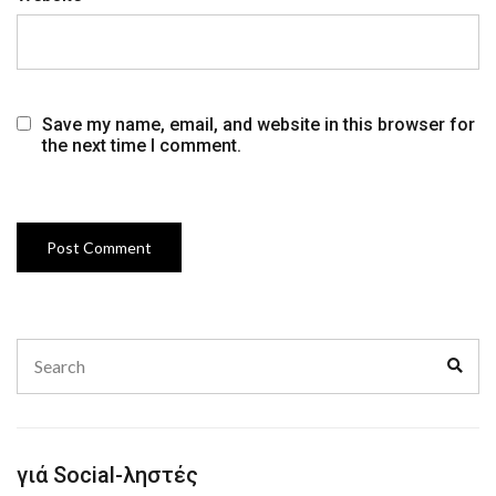
Save my name, email, and website in this browser for
the next time I comment.
Search
Sear
for:
γιά Social-ληστές