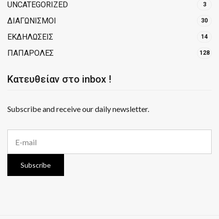
UNCATEGORIZED
3
ΔΙΑΓΩΝΙΣΜΟΙ
30
ΕΚΔΗΛΩΣΕΙΣ
14
ΠΑΠΑΡΟΛΕΣ
128
Κατευθείαν στο inbox !
Subscribe and receive our daily newsletter.
E
m
a
i
Subscribe
l
a
d
d
r
e