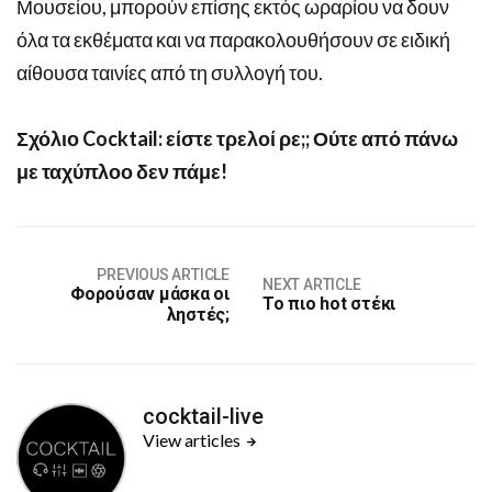
Μουσείου, μπορούν επίσης εκτός ωραρίου να δουν
όλα τα εκθέματα και να παρακολουθήσουν σε ειδική
αίθουσα ταινίες από τη συλλογή του.
Σχόλιο Cocktail: είστε τρελοί ρε;; Ούτε από πάνω
με ταχύπλοο δεν πάμε!
PREVIOUS ARTICLE
NEXT ARTICLE
Φορούσαν μάσκα οι
Το πιο hot στέκι
ληστές;
cocktail-live
View articles