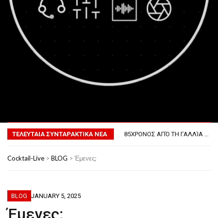
MENU
ΤΟ ΠΡΏΤΟ ΜΠΆΡΜΠΕΚΙΟΥ ΣΤΟ ΔΙΆΣΤΗΜΑ
ΦΟΒΕΡΆ ΔΏΡΑ ΓΙΑ ΤΟ ΕΠΌΜΕΝΟ ΔΕΚΑΉΜΕΡΟ!
ΤΕΛΕΥΤΑΙΑ ΣΥΝΤΑΡΑΚΤΙΚΑ ΝΕΑ
85ΧΡΟΝΟΣ ΑΠΌ ΤΗ ΓΑΛΛΊΑ ΛΌΓΩ GPS ΚΑΤΈΛΗΞΕ ΣΤΗΝ… ΚΡΟΑΤΊΑ!
ΣΚΗΝΟΘΈΤΗΣΕ ΤΗΝ ΚΛΟΠΉ ΤΟΥ ΑΥΤΟΚΙΝΉΤΟΥ ΤΟΥ ΓΙΑ ΝΑ ΑΠΟΦΎΓΕΙ ΨΏΝΙΑ ΜΕ ΤΗ ΣΎΖΥΓΟ!
ΠΏΣ ΘΑ ΕΊΝΑΙ Ο ΆΝΘΡΩΠΟΣ ΤΟ 2050
Cocktail-Live
>
BLOG
>
Έμενες;
ΤΟ ΠΡΏΤΟ ΜΠΆΡΜΠΕΚΙΟΥ ΣΤΟ ΔΙΆΣΤΗΜΑ
ΦΟΒΕΡΆ ΔΏΡΑ ΓΙΑ ΤΟ ΕΠΌΜΕΝΟ ΔΕΚΑΉΜΕΡΟ!
BLOG
JANUARY 5, 2025
Έμενες;