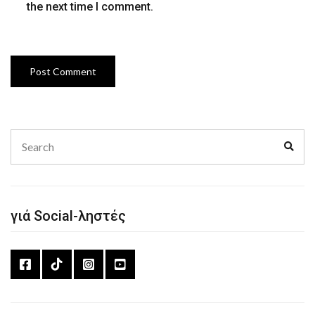
the next time I comment.
Search
Sear
for:
γιά Social-ληστές