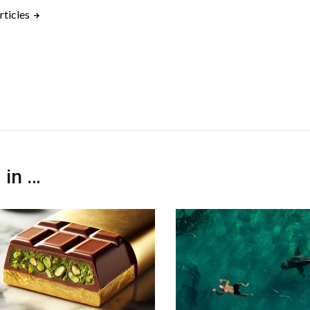
rticles
 in …