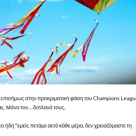
 επισήμως στην προκριματική φάση του Champions Leagu
ας. Μόνο τον …διπλανό τους.
ι ήδη “εμείς πετάμε αετό κάθε μέρα, δεν χρειαζόμαστε τη