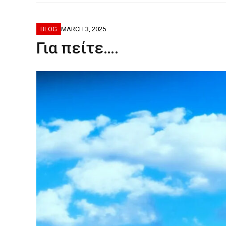
ΦΟΒΕΡΆ ΔΏ
BLOG
MARCH 3, 2025
Για πείτε….