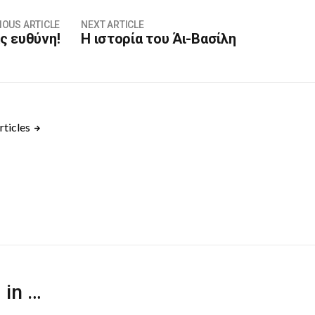
IOUS ARTICLE
NEXT ARTICLE
ς ευθύνη!
Η ιστορία του Άι-Βασίλη
rticles
 in …