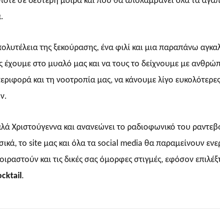
ι ποτέ σε δεύτερη μοίρα και που θα απολαμβάνει όλα τα αγα
.
 πολυτέλεια της ξεκούρασης, ένα φιλί και μια παραπάνω αγκαλ
ς έχουμε στο μυαλό μας και να τους το δείχνουμε με ανθρώ
ριφορά και τη νοοτροπία μας, να κάνουμε λίγο ευκολότερες
ν.
αλά Χριστούγεννα και ανανεώνει το ραδιοφωνικό του ραντεβ
σικά, το
site
μας και όλα τα
social media
θα παραμείνουν ενε
ιραστούν και τις δικές σας όμορφες στιγμές, εφόσον επιλέξ
cktail
.