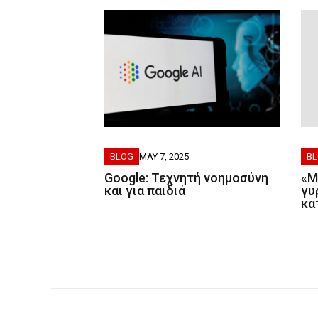
BLOG
MAY 7, 2025
B
Google: Τεχνητή νοημοσύνη
«Μ
και για παιδιά
γυ
κα