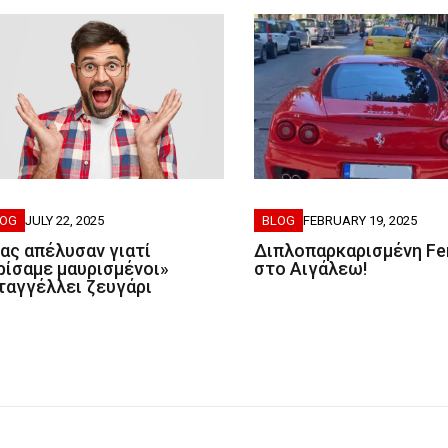
BLOG
FEBRUARY 19, 2025
LOG
JULY 22, 2025
Διπλοπαρκαρισμένη Fer
ας απέλυσαν γιατί
στο Αιγάλεω!
ρίσαμε μαυρισμένοι»
ταγγέλλει ζευγάρι