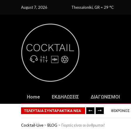
August 7, 2026
Thessaloniki, GR
=
29
C
Home
ΕΚΔΗΛΩΣΕΙΣ
ΔΙΑΓΩΝΙΣΜΟΙ
ΤΟ ΠΡΏΤΟ 
ΦΟΒΕΡΆ ΔΏ
85ΧΡΟΝΟΣ 
ΤΕΛΕΥΤΑΙΑ ΣΥΝΤΑΡΑΚΤΙΚΑ ΝΕΑ
ΣΚΗΝΟΘΈΤΗ
ΠΏΣ ΘΑ ΕΊ
Cocktail-Live
>
BLOG
>
Γιορτές είναι οι άνθρωποι!
ΤΟ ΠΡΏΤΟ 