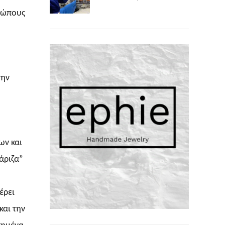
θρώπους
την
ων και
άριζα”
έρει
και την