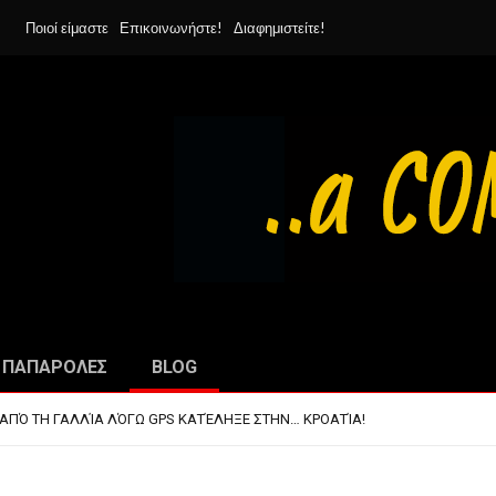
Ποιοί είμαστε
Επικοινωνήστε!
Διαφημιστείτε!
ΠΑΠΑΡΟΛΕΣ
BLOG
ΜΠΆΡΜΠΕΚΙΟΥ ΣΤΟ ΔΙΆΣΤΗΜΑ
ΡΑ ΓΙΑ ΤΟ ΕΠΌΜΕΝΟ ΔΕΚΑΉΜΕΡΟ!
ΑΠΌ ΤΗ ΓΑΛΛΊΑ ΛΌΓΩ GPS ΚΑΤΈΛΗΞΕ ΣΤΗΝ… ΚΡΟΑΤΊΑ!
ΣΕ ΤΗΝ ΚΛΟΠΉ ΤΟΥ ΑΥΤΟΚΙΝΉΤΟΥ ΤΟΥ ΓΙΑ ΝΑ ΑΠΟΦΎΓΕΙ ΨΏΝΙΑ ΜΕ ΤΗ ΣΎ
ΝΑΙ Ο ΆΝΘΡΩΠΟΣ ΤΟ 2050
ΜΠΆΡΜΠΕΚΙΟΥ ΣΤΟ ΔΙΆΣΤΗΜΑ