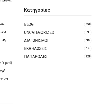
πημένα
Κατηγορίες
ιά.
BLOG
558
πινο
UNCATEGORIZED
3
 τις
ΔΙΑΓΩΝΙΣΜΟΙ
30
ΕΚΔΗΛΩΣΕΙΣ
14
ΠΑΠΑΡΟΛΕΣ
128
ού μαζί
ργά
τε να