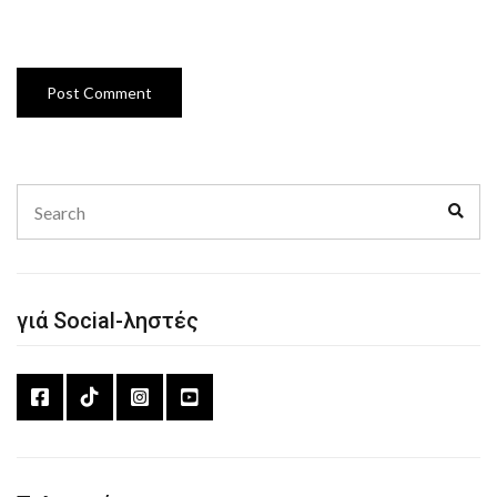
Search
Sear
for:
γιά Social-ληστές