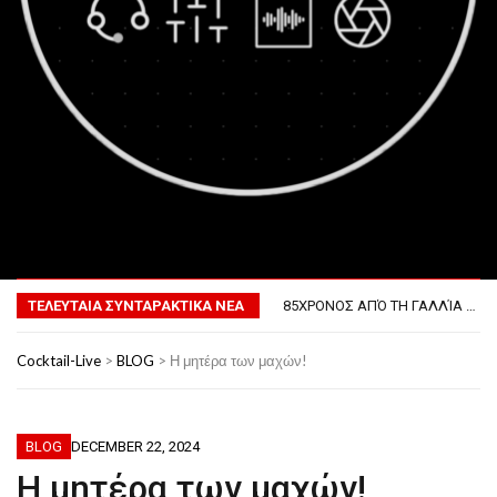
MENU
ΤΟ ΠΡΏΤΟ ΜΠΆΡΜΠΕΚΙΟΥ ΣΤΟ ΔΙΆΣΤΗΜΑ
ΦΟΒΕΡΆ ΔΏΡΑ ΓΙΑ ΤΟ ΕΠΌΜΕΝΟ ΔΕΚΑΉΜΕΡΟ!
85ΧΡΟΝΟΣ ΑΠΌ ΤΗ ΓΑΛΛΊΑ ΛΌΓΩ GPS ΚΑΤΈΛΗΞΕ ΣΤΗΝ… ΚΡΟΑΤΊΑ!
ΤΕΛΕΥΤΑΙΑ ΣΥΝΤΑΡΑΚΤΙΚΑ ΝΕΑ
ΣΚΗΝΟΘΈΤΗΣΕ ΤΗΝ ΚΛΟΠΉ ΤΟΥ ΑΥΤΟΚΙΝΉΤΟΥ ΤΟΥ ΓΙΑ ΝΑ ΑΠΟΦΎΓΕΙ ΨΏΝΙΑ ΜΕ ΤΗ ΣΎΖΥΓΟ!
ΠΏΣ ΘΑ ΕΊΝΑΙ Ο ΆΝΘΡΩΠΟΣ ΤΟ 2050
Cocktail-Live
>
BLOG
>
Η μητέρα των μαχών!
ΤΟ ΠΡΏΤΟ ΜΠΆΡΜΠΕΚΙΟΥ ΣΤΟ ΔΙΆΣΤΗΜΑ
ΦΟΒΕΡΆ ΔΏΡΑ ΓΙΑ ΤΟ ΕΠΌΜΕΝΟ ΔΕΚΑΉΜΕΡΟ!
BLOG
DECEMBER 22, 2024
Η μητέρα των μαχών!