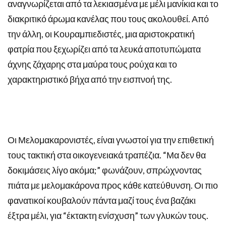
αναγνωρίζεται από τα λεκιασμένα με μέλι μανίκια και το
διακριτικό άρωμα κανέλας που τους ακολουθεί. Από
την άλλη, οι Κουραμπιεδιστές, μια αριστοκρατική
φατρία που ξεχωρίζει από τα λευκά αποτυπώματα
άχνης ζάχαρης στα μαύρα τους ρούχα και το
χαρακτηριστικό βήχα από την εισπνοή της.
Οι Μελομακαρονιστές, είναι γνωστοί για την επιθετική
τους τακτική στα οικογενειακά τραπέζια. “Μα δεν θα
δοκιμάσεις λίγο ακόμα;” φωνάζουν, σπρώχνοντας
πιάτα με μελομακάρονα προς κάθε κατεύθυνση. Οι πιο
φανατικοί κουβαλούν πάντα μαζί τους ένα βαζάκι
έξτρα μέλι, για “έκτακτη ενίσχυση” των γλυκών τους.