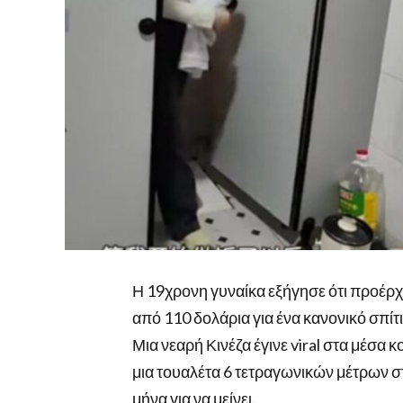
Η 19χρονη γυναίκα εξήγησε ότι προέρ
από 110 δολάρια για ένα κανονικό σπίτι
Μια νεαρή Κινέζα έγινε viral στα μέσα
μια τουαλέτα 6 τετραγωνικών μέτρων στ
μήνα για να μείνει.