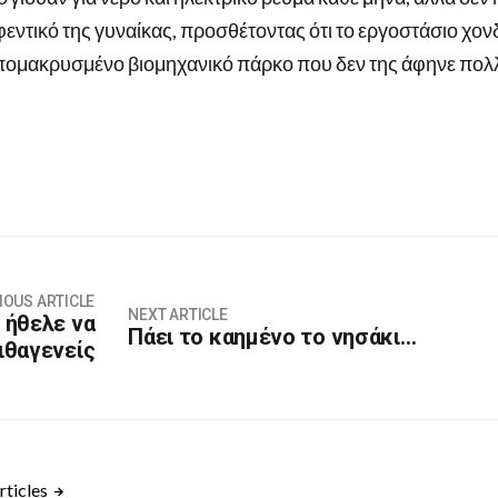
εντικό της γυναίκας, προσθέτοντας ότι το εργοστάσιο χον
πομακρυσμένο βιομηχανικό πάρκο που δεν της άφηνε πολ
IOUS ARTICLE
NEXT ARTICLE
 ήθελε να
Πάει το καημένο το νησάκι…
ιθαγενείς
rticles