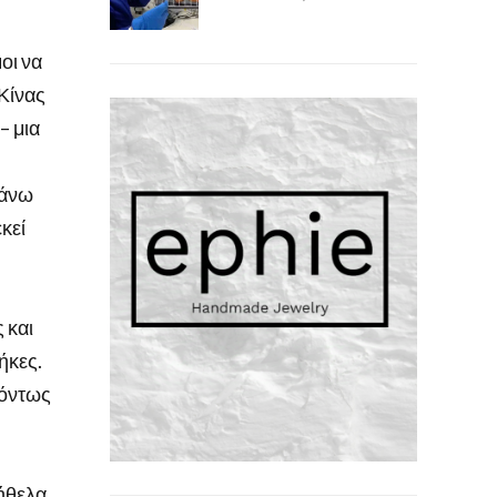
οι να
 Κίνας
– μια
πάνω
κεί
 και
ήκες.
 όντως
 ήθελα