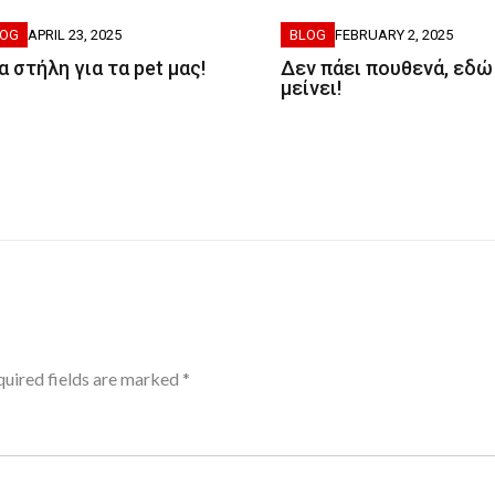
LOG
APRIL 23, 2025
BLOG
FEBRUARY 2, 2025
α στήλη για τα pet μας!
Δεν πάει πουθενά, εδώ
μείνει!
uired fields are marked
*