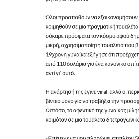
Όλοι προσπαθούν να εξοικονομήσουν χ
κοιμηθούν σε μια πραγματική τουαλέτα 
σόκαρε πρόσφατα τον κόσμο αφού δημοσ
μικρή, αχρησιμοποίητη τουαλέτα που β
19χρονη γυναίκα εξήγησε ότι προέρχε
από 110 δολάρια για ένα κανονικό σπίτι
αντί γι’ αυτό.
Η ανάρτησή της έγινε viral, αλλά οι π
βίντεο μόνο για να τραβήξει την προσοχ
Ωστόσο, το αφεντικό της γυναίκας μίλη
κοιμόταν σε μια τουαλέτα 6 τετραγωνι
«Επέμενε να μου πληρώνει επιπλέον 50 