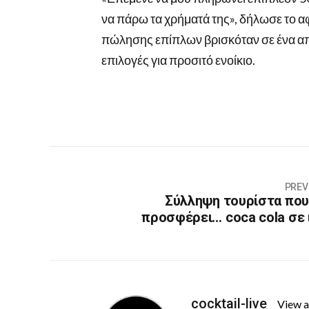
να πάρω τα χρήματά της», δήλωσε το αφ
πώλησης επίπλων βρισκόταν σε ένα α
επιλογές για προσιτό ενοίκιο.
PREV
Σύλληψη τουρίστα που
προσφέρει… coca cola σε 
cocktail-live
View a