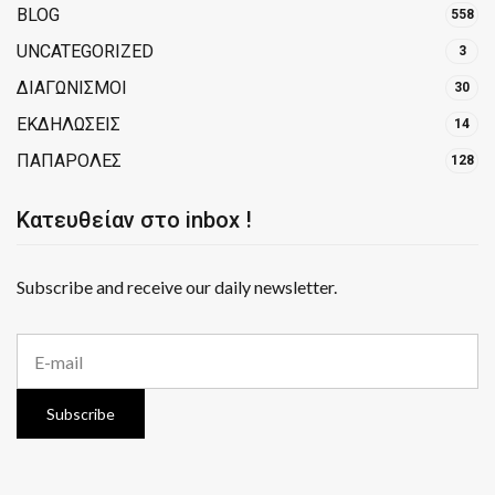
BLOG
558
UNCATEGORIZED
3
ΔΙΑΓΩΝΙΣΜΟΙ
30
ΕΚΔΗΛΩΣΕΙΣ
14
ΠΑΠΑΡΟΛΕΣ
128
Κατευθείαν στο inbox !
Subscribe and receive our daily newsletter.
E
m
a
i
Subscribe
l
a
d
d