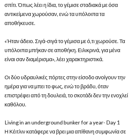
σπίτι. Όπως λέει η ίδια, το γέμισε σταδιακά με όσα
αντικείμενα χωρούσαν, ενώ τα υπόλοιπα τα
αποθήκευσε.
«Ήταν άδειο. Σιγά-σιγά το γέμισα με ό,τι χωρούσε. Τα
υπόλοιπα μπήκαν σε αποθήκη. Ειλικρινά, για μένα
είναι σαν διαμέρισμα», λέει χαρακτηριστικά.
Οι δύο υδραυλικές πόρτες στην είσοδο ανοίγουν την
ημέρα για να μπει το φως, ενώ το βράδυ, όταν
επιστρέφει από τη δουλειά, το σκοτάδι δεν την ενοχλεί
καθόλου.
Living in an underground bunker for a year- Day 1
Η Κέιτλιν κατάφερε να βρει μια απίθανη συμφωνία σε