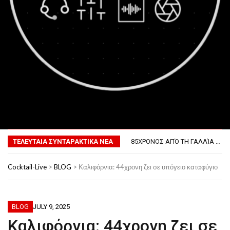
MENU
ΤΟ ΠΡΏΤΟ ΜΠΆΡΜΠΕΚΙΟΥ ΣΤΟ ΔΙΆΣΤΗΜΑ
ΦΟΒΕΡΆ ΔΏΡΑ ΓΙΑ ΤΟ ΕΠΌΜΕΝΟ ΔΕΚΑΉΜΕΡΟ!
ΤΕΛΕΥΤΑΙΑ ΣΥΝΤΑΡΑΚΤΙΚΑ ΝΕΑ
85ΧΡΟΝΟΣ ΑΠΌ ΤΗ ΓΑΛΛΊΑ ΛΌΓΩ GPS ΚΑΤΈΛΗΞΕ ΣΤΗΝ… ΚΡΟΑΤΊΑ!
ΣΚΗΝΟΘΈΤΗΣΕ ΤΗΝ ΚΛΟΠΉ ΤΟΥ ΑΥΤΟΚΙΝΉΤΟΥ ΤΟΥ ΓΙΑ ΝΑ ΑΠΟΦΎΓΕΙ ΨΏΝΙΑ ΜΕ ΤΗ ΣΎΖΥΓΟ!
ΠΏΣ ΘΑ ΕΊΝΑΙ Ο ΆΝΘΡΩΠΟΣ ΤΟ 2050
Cocktail-Live
>
BLOG
>
Καλιφόρνια: 44χρονη ζει σε υπόγειο καταφύγιο
ΤΟ ΠΡΏΤΟ ΜΠΆΡΜΠΕΚΙΟΥ ΣΤΟ ΔΙΆΣΤΗΜΑ
ΦΟΒΕΡΆ ΔΏΡΑ ΓΙΑ ΤΟ ΕΠΌΜΕΝΟ ΔΕΚΑΉΜΕΡΟ!
BLOG
JULY 9, 2025
Καλιφόρνια: 44χρονη ζει σε