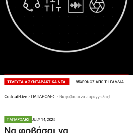
MENU
ΤΟ ΠΡΏΤΟ ΜΠΆΡΜΠΕΚΙΟΥ ΣΤΟ ΔΙΆΣΤΗΜΑ
ΦΟΒΕΡΆ ΔΏΡΑ ΓΙΑ ΤΟ ΕΠΌΜΕΝΟ ΔΕΚΑΉΜΕΡΟ!
ΤΕΛΕΥΤΑΙΑ ΣΥΝΤΑΡΑΚΤΙΚΑ ΝΕΑ
85ΧΡΟΝΟΣ ΑΠΌ ΤΗ ΓΑΛΛΊΑ ΛΌΓΩ GPS ΚΑΤΈΛΗΞΕ ΣΤΗΝ… ΚΡΟΑΤΊΑ!
ΣΚΗΝΟΘΈΤΗΣΕ ΤΗΝ ΚΛΟΠΉ ΤΟΥ ΑΥΤΟΚΙΝΉΤΟΥ ΤΟΥ ΓΙΑ ΝΑ ΑΠΟΦΎΓΕΙ ΨΏΝΙΑ ΜΕ ΤΗ ΣΎΖΥΓΟ!
ΠΏΣ ΘΑ ΕΊΝΑΙ Ο ΆΝΘΡΩΠΟΣ ΤΟ 2050
Cocktail-Live
>
ΠΑΠΑΡΟΛΕΣ
>
Nα φοβάσαι να παραγγείλεις!
ΤΟ ΠΡΏΤΟ ΜΠΆΡΜΠΕΚΙΟΥ ΣΤΟ ΔΙΆΣΤΗΜΑ
ΦΟΒΕΡΆ ΔΏΡΑ ΓΙΑ ΤΟ ΕΠΌΜΕΝΟ ΔΕΚΑΉΜΕΡΟ!
ΠΑΠΑΡΟΛΕΣ
JULY 14, 2025
Nα φοβάσαι να