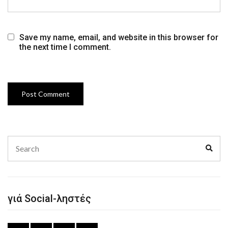
Save my name, email, and website in this browser for
the next time I comment.
Search
Sear
for:
γιά Social-ληστές