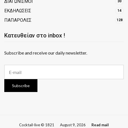
ΔΙΑΓΩΝΙΣΜΟΙ
30
ΕΚΔΗΛΩΣΕΙΣ
14
ΠΑΠΑΡΟΛΕΣ
128
Κατευθείαν στο inbox !
Subscribe and receive our daily newsletter.
E
m
a
i
Subscribe
l
a
d
d
r
e
s
Cocktail-live © 1821
August 9, 2026
Read mail
s