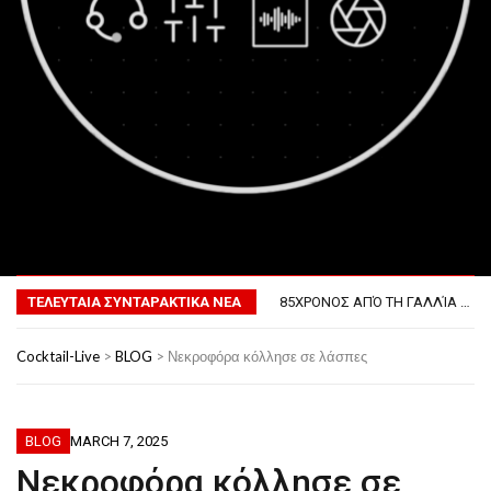
MENU
ΤΟ ΠΡΏΤΟ ΜΠΆΡΜΠΕΚΙΟΥ ΣΤΟ ΔΙΆΣΤΗΜΑ
ΦΟΒΕΡΆ ΔΏΡΑ ΓΙΑ ΤΟ ΕΠΌΜΕΝΟ ΔΕΚΑΉΜΕΡΟ!
ΤΕΛΕΥΤΑΙΑ ΣΥΝΤΑΡΑΚΤΙΚΑ ΝΕΑ
85ΧΡΟΝΟΣ ΑΠΌ ΤΗ ΓΑΛΛΊΑ ΛΌΓΩ GPS ΚΑΤΈΛΗΞΕ ΣΤΗΝ… ΚΡΟΑΤΊΑ!
ΣΚΗΝΟΘΈΤΗΣΕ ΤΗΝ ΚΛΟΠΉ ΤΟΥ ΑΥΤΟΚΙΝΉΤΟΥ ΤΟΥ ΓΙΑ ΝΑ ΑΠΟΦΎΓΕΙ ΨΏΝΙΑ ΜΕ ΤΗ ΣΎΖΥΓΟ!
ΠΏΣ ΘΑ ΕΊΝΑΙ Ο ΆΝΘΡΩΠΟΣ ΤΟ 2050
Cocktail-Live
>
BLOG
>
Νεκροφόρα κόλλησε σε λάσπες
ΤΟ ΠΡΏΤΟ ΜΠΆΡΜΠΕΚΙΟΥ ΣΤΟ ΔΙΆΣΤΗΜΑ
ΦΟΒΕΡΆ ΔΏΡΑ ΓΙΑ ΤΟ ΕΠΌΜΕΝΟ ΔΕΚΑΉΜΕΡΟ!
BLOG
MARCH 7, 2025
Νεκροφόρα κόλλησε σε