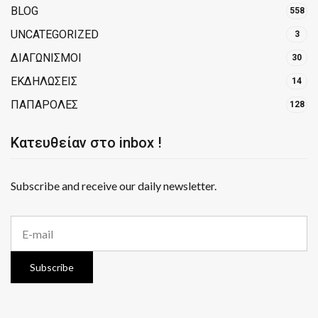
BLOG
558
UNCATEGORIZED
3
ΔΙΑΓΩΝΙΣΜΟΙ
30
ΕΚΔΗΛΩΣΕΙΣ
14
ΠΑΠΑΡΟΛΕΣ
128
Κατευθείαν στο inbox !
Subscribe and receive our daily newsletter.
E
m
a
i
Subscribe
l
a
d
d