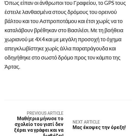
Όπως είπαν οι άνθρωποι του Γραφείου, το GPS τους
έστειλε λανθασμένα στους δρόμους του ορεινού
βάλτου και του Ασπροποτάμου και έτσι χωρίς να το
καταλάβουν βρέθηκαν στο Βασιλέσι. Με τη βοήθεια
χωριανού με 4Χ4 και με μεγάλη προσοχή το όχημα
απεγκλωβίστηκε χωρίς άλλα παρατράγουδα και
οδηγήθηκε στο σωστό δρόμο προς τον κάμπο της
Άρτας.
PREVIOUS ARTICLE
Μαθήτρια μήνυσε το
NEXT ARTICLE
σχολείο του γιατί δεν
Mας έκοψες την όρεξη!
ξέρει να γράφει και να
διαβάζει!