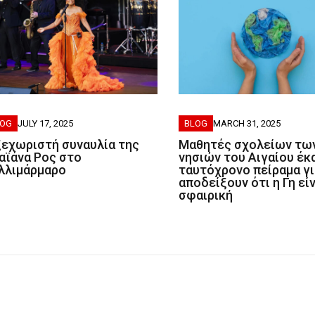
BLOG
MARCH 31, 2025
LOG
JULY 17, 2025
Μαθητές σχολείων τω
ξεχωριστή συναυλία της
νησιών του Αιγαίου έκ
αϊάνα Ρος στο
ταυτόχρονο πείραμα γι
λλιμάρμαρο
αποδείξουν ότι η Γη εί
σφαιρική