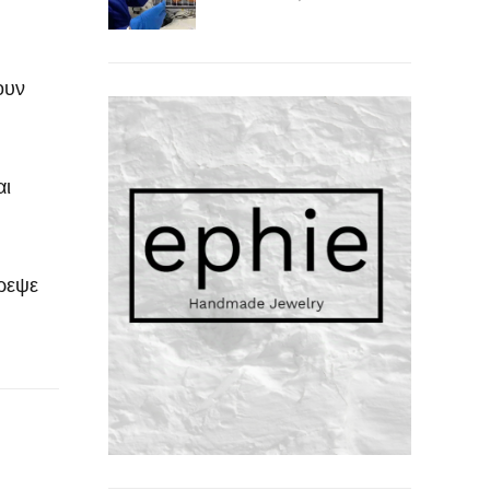
ουν
αι
τρεψε