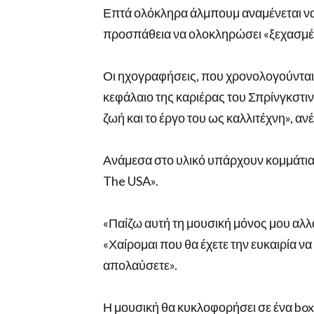
Επτά ολόκληρα άλμπουμ αναμένεται να
προσπάθεια να ολοκληρώσει «ξεχασμέν
Οι ηχογραφήσεις, που χρονολογούνται
κεφάλαιο της καριέρας του Σπρίνγκστι
ζωή και το έργο του ως καλλιτέχνη», α
Ανάμεσα στο υλικό υπάρχουν κομμάτια
The USA».
«Παίζω αυτή τη μουσική μόνος μου αλλά
«Χαίρομαι που θα έχετε την ευκαιρία να
απολαύσετε».
Η μουσική θα κυκλοφορήσει σε ένα box s