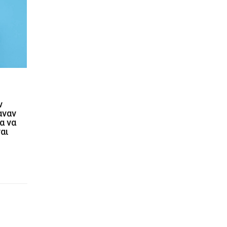
ν
αναν
α να
ναι