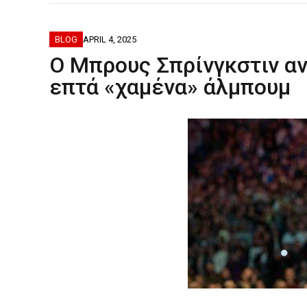
ΦΟΒΕΡΆ ΔΏ
BLOG
APRIL 4, 2025
Ο Μπρους Σπρίνγκστιν α
επτά «χαμένα» άλμπουμ