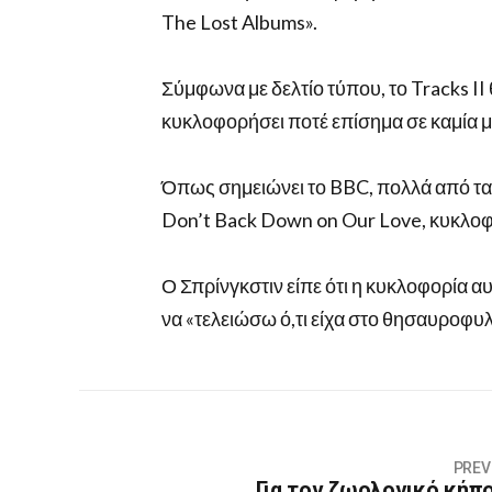
The Lost Albums».
Σύμφωνα με δελτίο τύπου, το Tracks II
κυκλοφορήσει ποτέ επίσημα σε καμία 
Όπως σημειώνει το BBC, πολλά από τα
Don’t Back Down on Our Love, κυκλοφο
Ο Σπρίνγκστιν είπε ότι η κυκλοφορία α
να «τελειώσω ό,τι είχα στο θησαυροφυλ
PREV
Για τον ζωολογικό κήπο