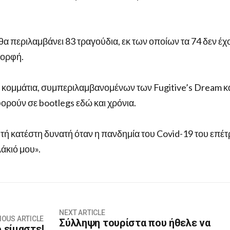
 θα περιλαμβάνει 83 τραγούδια, εκ των οποίων τα 74 δεν έχ
μορφή.
 κομμάτια, συμπεριλαμβανομένων των Fugitive’s Dream κ
ρούν σε bootlegs εδώ και χρόνια.
υτή κατέστη δυνατή όταν η πανδημία του Covid-19 του επέ
άκιό μου».
NEXT ARTICLE
IOUS ARTICLE
Σύλληψη τουρίστα που ήθελε να
 είμαστε!