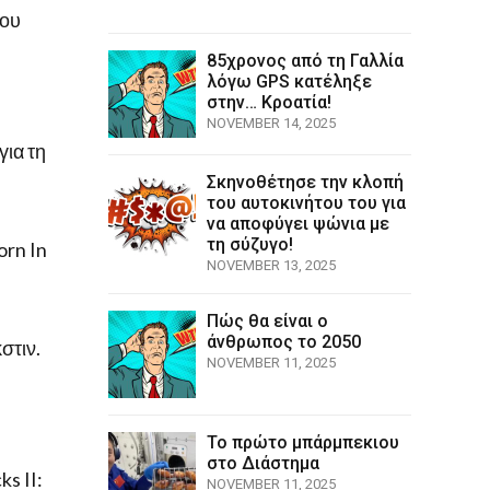
του
85χρονος από τη Γαλλία
λόγω GPS κατέληξε
στην… Κροατία!
NOVEMBER 14, 2025
για τη
Σκηνοθέτησε την κλοπή
του αυτοκινήτου του για
να αποφύγει ψώνια με
τη σύζυγο!
orn In
NOVEMBER 13, 2025
Πώς θα είναι ο
άνθρωπος το 2050
στιν.
NOVEMBER 11, 2025
Το πρώτο μπάρμπεκιου
στο Διάστημα
s II:
NOVEMBER 11, 2025