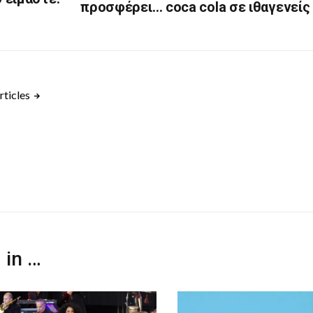
προσφέρει… coca cola σε ιθαγενείς
rticles
 in …