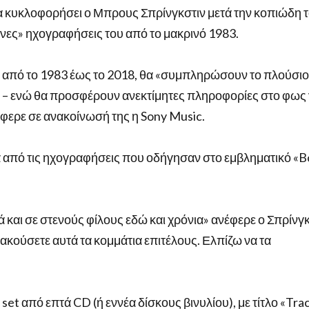
 κυκλοφορήσει ο Μπρους Σπρίνγκστιν μετά την κοπιώδη 
ες» ηχογραφήσεις του από το μακρινό 1983.
 από το 1983 έως το 2018, θα «συμπληρώσουν το πλούσιο
ν – ενώ θα προσφέρουν ανεκτίμητες πληροφορίες στο φως 
νέφερε σε ανακοίνωσή της η Sony Music.
 από τις ηχογραφήσεις που οδήγησαν στο εμβληματικό «B
 και σε στενούς φίλους εδώ και χρόνια» ανέφερε ο Σπρίνγκ
 ακούσετε αυτά τα κομμάτια επιτέλους. Ελπίζω να τα
et από επτά CD (ή εννέα δίσκους βινυλίου), με τίτλο «Track