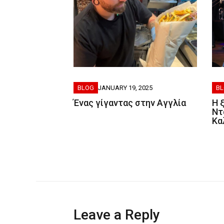
BLOG
JANUARY 19, 2025
B
Ένας γίγαντας στην Αγγλία
Η 
Ντ
Κα
Leave a Reply