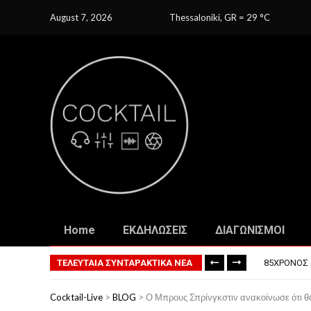
August 7, 2026
Thessaloniki, GR
=
29
C
Home
ΕΚΔΗΛΩΣΕΙΣ
ΔΙΑΓΩΝΙΣΜΟΙ
ΤΟ ΠΡΏΤΟ 
ΦΟΒΕΡΆ ΔΏ
ΤΕΛΕΥΤΑΙΑ ΣΥΝΤΑΡΑΚΤΙΚΑ ΝΕΑ
85ΧΡΟΝΟΣ 
ΣΚΗΝΟΘΈΤΗ
ΠΏΣ ΘΑ ΕΊ
Cocktail-Live
>
BLOG
>
Ο Μπρους Σπρίνγκστιν ανακοίνωσε ότι 
ΤΟ ΠΡΏΤΟ 