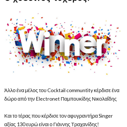
Άλλο ένα μέλος του Cocktail communtity κέρδισε ένα
δώρο από την Electronet Παμπουκίδης Νικολαΐδης
Και το τέρας που κέρδισε τον αφυγραντήρα Singer
αξίας 130 ευρώ είναι ο Γιάννης Τραχανίδης!