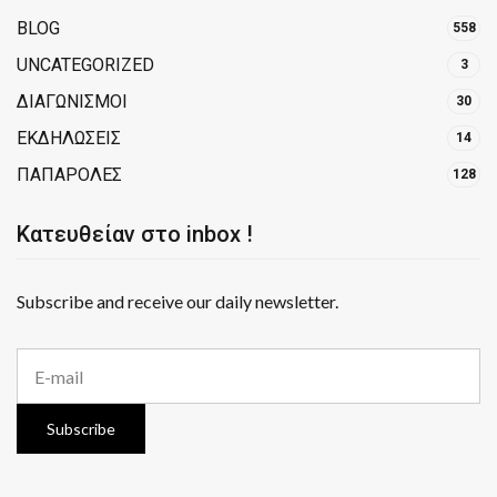
BLOG
558
UNCATEGORIZED
3
ΔΙΑΓΩΝΙΣΜΟΙ
30
ΕΚΔΗΛΩΣΕΙΣ
14
ΠΑΠΑΡΟΛΕΣ
128
Κατευθείαν στο inbox !
Subscribe and receive our daily newsletter.
E
m
a
i
Subscribe
l
a
d