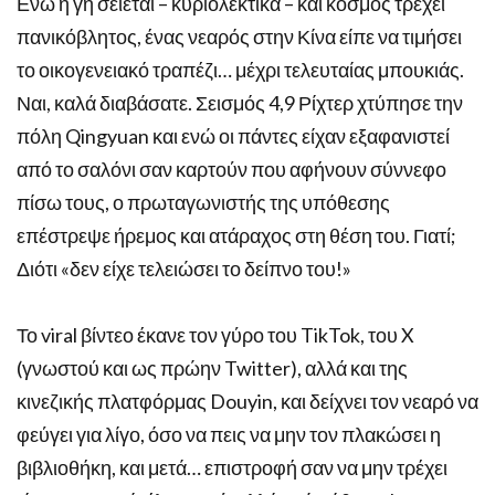
Ενώ η γη σείεται – κυριολεκτικά – και κόσμος τρέχει
πανικόβλητος, ένας νεαρός στην Κίνα είπε να τιμήσει
το οικογενειακό τραπέζι… μέχρι τελευταίας μπουκιάς.
Ναι, καλά διαβάσατε. Σεισμός 4,9 Ρίχτερ χτύπησε την
πόλη Qingyuan και ενώ οι πάντες είχαν εξαφανιστεί
από το σαλόνι σαν καρτούν που αφήνουν σύννεφο
πίσω τους, ο πρωταγωνιστής της υπόθεσης
επέστρεψε ήρεμος και ατάραχος στη θέση του. Γιατί;
Διότι «δεν είχε τελειώσει το δείπνο του!»
Το viral βίντεο έκανε τον γύρο του TikTok, του X
(γνωστού και ως πρώην Twitter), αλλά και της
κινεζικής πλατφόρμας Douyin, και δείχνει τον νεαρό να
φεύγει για λίγο, όσο να πεις να μην τον πλακώσει η
βιβλιοθήκη, και μετά… επιστροφή σαν να μην τρέχει