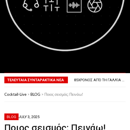
ΤΟ ΠΡΏΤΟ ΜΠΆΡΜΠΕΚΙΟΥ ΣΤΟ ΔΙΆΣΤΗΜΑ
MENU
ΦΟΒΕΡΆ ΔΏΡΑ ΓΙΑ ΤΟ ΕΠΌΜΕΝΟ ΔΕΚΑΉΜΕΡΟ!
85ΧΡΟΝΟΣ ΑΠΌ ΤΗ ΓΑΛΛΊΑ ΛΌΓΩ GPS ΚΑΤΈΛΗΞΕ ΣΤΗΝ… ΚΡΟΑΤΊΑ!
ΤΕΛΕΥΤΑΙΑ ΣΥΝΤΑΡΑΚΤΙΚΑ ΝΕΑ
ΣΚΗΝΟΘΈΤΗΣΕ ΤΗΝ ΚΛΟΠΉ ΤΟΥ ΑΥΤΟΚΙΝΉΤΟΥ ΤΟΥ ΓΙΑ ΝΑ ΑΠΟΦΎΓΕΙ ΨΏΝΙΑ ΜΕ ΤΗ ΣΎΖΥΓΟ!
ΠΏΣ ΘΑ ΕΊΝΑΙ Ο ΆΝΘΡΩΠΟΣ ΤΟ 2050
ΤΟ ΠΡΏΤΟ ΜΠΆΡΜΠΕΚΙΟΥ ΣΤΟ ΔΙΆΣΤΗΜΑ
Cocktail-Live
>
BLOG
>
Ποιος σεισμός; Πεινάω!
ΦΟΒΕΡΆ ΔΏΡΑ ΓΙΑ ΤΟ ΕΠΌΜΕΝΟ ΔΕΚΑΉΜΕΡΟ!
BLOG
JULY 3, 2025
Ποιος σεισμός; Πεινάω!