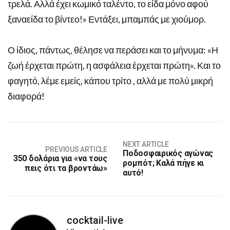
τρελά. Αλλά έχει κωμικό ταλέντο, το είδα μόνο αφού
ξαναείδα το βίντεο!» Εντάξει, μπαμπάς με χιούμορ.
Ο ίδιος, πάντως, θέλησε να περάσει και το μήνυμα: «Η
ζωή έρχεται πρώτη, η ασφάλεια έρχεται πρώτη». Και το
φαγητό, λέμε εμείς, κάπου τρίτο , αλλά με πολύ μικρή
διαφορά!
NEXT ARTICLE
PREVIOUS ARTICLE
Ποδοσφαιρικός αγώνας
350 δολάρια για «να τους
ρομπότ; Καλά πήγε κι
πεις ότι τα βροντάω»
αυτό!
cocktail-live