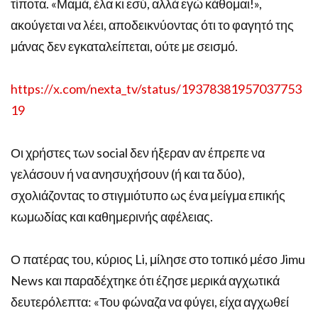
τίποτα. «Μαμά, έλα κι εσύ, αλλά εγώ κάθομαι!»,
ακούγεται να λέει, αποδεικνύοντας ότι το φαγητό της
μάνας δεν εγκαταλείπεται, ούτε με σεισμό.
https://x.com/nexta_tv/status/19378381957037753
19
Οι χρήστες των social δεν ήξεραν αν έπρεπε να
γελάσουν ή να ανησυχήσουν (ή και τα δύο),
σχολιάζοντας το στιγμιότυπο ως ένα μείγμα επικής
κωμωδίας και καθημερινής αφέλειας.
Ο πατέρας του, κύριος Li, μίλησε στο τοπικό μέσο Jimu
News και παραδέχτηκε ότι έζησε μερικά αγχωτικά
δευτερόλεπτα: «Του φώναζα να φύγει, είχα αγχωθεί