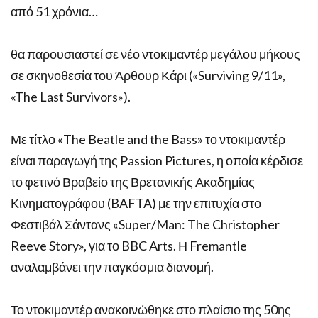
από 51 χρόνια…
θα παρουσιαστεί σε νέο ντοκιμαντέρ μεγάλου μήκους
σε σκηνοθεσία του Άρθουρ Κάρι («Surviving 9/11»,
«The Last Survivors»).
Με τίτλο «The Beatle and the Bass» το ντοκιμαντέρ
είναι παραγωγή της Passion Pictures, η οποία κέρδισε
το φετινό Βραβείο της Βρετανικής Ακαδημίας
Κινηματογράφου (BAFTA) με την επιτυχία στο
Φεστιβάλ Σάντανς «Super/Man: The Christopher
Reeve Story», για το BBC Arts. Η Fremantle
αναλαμβάνει την παγκόσμια διανομή.
Το ντοκιμαντέρ ανακοινώθηκε στο πλαίσιο της 50ης