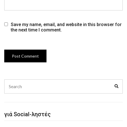
Save my name, email, and website in this browser for
the next time I comment.
Search
Sear
for:
γιά Social-ληστές