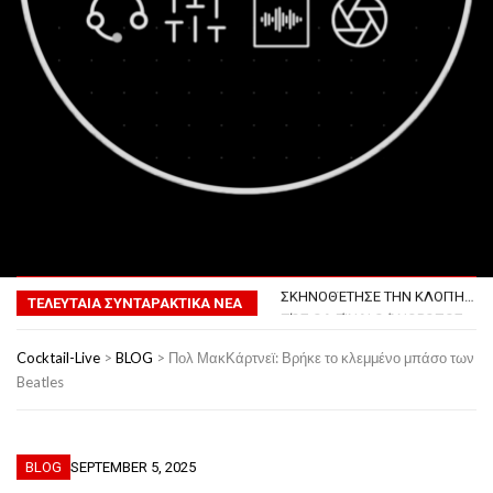
ΤΟ ΠΡΏΤΟ ΜΠΆΡΜΠΕΚΙΟΥ ΣΤΟ ΔΙΆΣΤΗΜΑ
ΦΟΒΕΡΆ ΔΏΡΑ ΓΙΑ ΤΟ ΕΠΌΜΕΝΟ ΔΕΚΑΉΜΕΡΟ!
MENU
85ΧΡΟΝΟΣ ΑΠΌ ΤΗ ΓΑΛΛΊΑ ΛΌΓΩ GPS ΚΑΤΈΛΗΞΕ ΣΤΗΝ… ΚΡΟΑΤΊΑ!
ΣΚΗΝΟΘΈΤΗΣΕ ΤΗΝ ΚΛΟΠΉ ΤΟΥ ΑΥΤΟΚΙΝΉΤΟΥ ΤΟΥ ΓΙΑ ΝΑ ΑΠΟΦΎΓΕΙ ΨΏΝΙΑ ΜΕ ΤΗ ΣΎΖΥΓΟ!
ΤΕΛΕΥΤΑΙΑ ΣΥΝΤΑΡΑΚΤΙΚΑ ΝΕΑ
ΠΏΣ ΘΑ ΕΊΝΑΙ Ο ΆΝΘΡΩΠΟΣ ΤΟ 2050
ΤΟ ΠΡΏΤΟ ΜΠΆΡΜΠΕΚΙΟΥ ΣΤΟ ΔΙΆΣΤΗΜΑ
ΦΟΒΕΡΆ ΔΏΡΑ ΓΙΑ ΤΟ ΕΠΌΜΕΝΟ ΔΕΚΑΉΜΕΡΟ!
Cocktail-Live
>
BLOG
>
Πολ ΜακΚάρτνεϊ: Βρήκε το κλεμμένο μπάσο των
Beatles
BLOG
SEPTEMBER 5, 2025