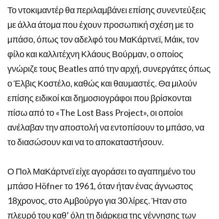
Το ντοκιμαντέρ θα περιλαμβάνει επίσης συνεντεύξεις
με άλλα άτομα που έχουν προσωπική σχέση με το
μπάσο, όπως τον αδελφό του ΜαΚάρτνεϊ, Μάικ, τον
φίλο και καλλιτέχνη Κλάους Βούρμαν, ο οποίος
γνώριζε τους Beatles από την αρχή, συνεργάτες όπως
ο Έλβις Κοστέλο, καθώς και θαυμαστές. Θα μιλούν
επίσης ειδικοί και δημοσιογράφοι που βρίσκονται
πίσω από το «The Lost Bass Project», οι οποίοι
ανέλαβαν την αποστολή να εντοπίσουν το μπάσο, να
το διασώσουν και να το αποκαταστήσουν.
Ο Πολ ΜαΚάρτνεϊ είχε αγοράσει το αγαπημένο του
μπάσο Höfner το 1961, όταν ήταν ένας άγνωστος
18χρονος, στο Αμβούργο για 30 λίρες. Ήταν στο
πλευρό του καθ’ όλη τη διάρκεια της γέννησης των