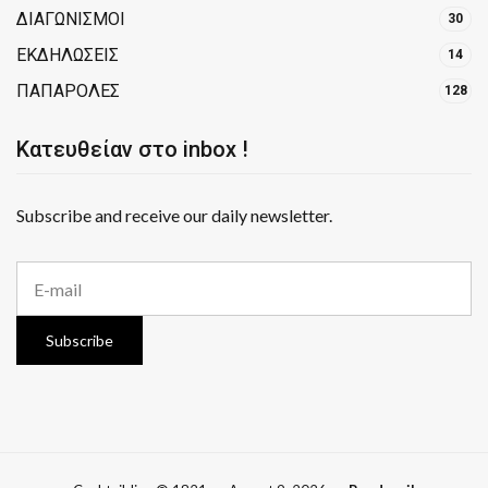
ΔΙΑΓΩΝΙΣΜΟΙ
30
ΕΚΔΗΛΩΣΕΙΣ
14
ΠΑΠΑΡΟΛΕΣ
128
Κατευθείαν στο inbox !
Subscribe and receive our daily newsletter.
E
m
a
i
Subscribe
l
a
d
d
r
e
s