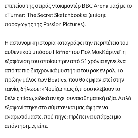
επετείου της σειράς ντοκιμαντέρ BBC Arena μαζί με το
«Turner: The Secret Sketchbooks» (επίσης
παραγωγής της Passion Pictures).
Η αστυνομική ιστορία καταγράφει την περιπέτεια του
αυθεντικού μπάσου Höfner του Πολ ΜακΚάρτνεϊ, η
εξαφάνιση του οποίου πριν από 51 χρόνια έγινε ένα
από τα πιο διαχρονικά μυστήρια του ροκ εν ρολ. Το
πρώην μέλος των Beatles, που θα εμφανιστεί στην
ταινία, δήλωσε: «Νομίζω πως ό,τι σου κλέβουν το
θέλεις πίσω, ειδικά αν έχει συναισθηματική αξία. Απλά
εξαφανίστηκε στο σύμπαν και μας άφησε να
αναρωτιόμαστε, πού πήγε; Πρέπει να υπάρχει μια
απάντηση…», είπε.