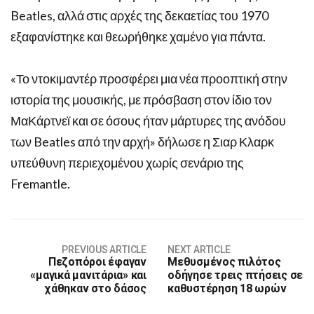
Beatles, αλλά στις αρχές της δεκαετίας του 1970
εξαφανίστηκε και θεωρήθηκε χαμένο για πάντα.
«Το ντοκιμαντέρ προσφέρει μια νέα προοπτική στην
ιστορία της μουσικής, με πρόσβαση στον ίδιο τον
ΜαΚάρτνεϊ και σε όσους ήταν μάρτυρες της ανόδου
των Beatles από την αρχή» δήλωσε η Σιαρ Κλαρκ
υπεύθυνη περιεχομένου χωρίς σενάριο της
Fremantle.
PREVIOUS ARTICLE
NEXT ARTICLE
Πεζοπόροι έφαγαν
Μεθυσμένος πιλότος
«μαγικά μανιτάρια» και
οδήγησε τρεις πτήσεις σε
χάθηκαν στο δάσος
καθυστέρηση 18 ωρών