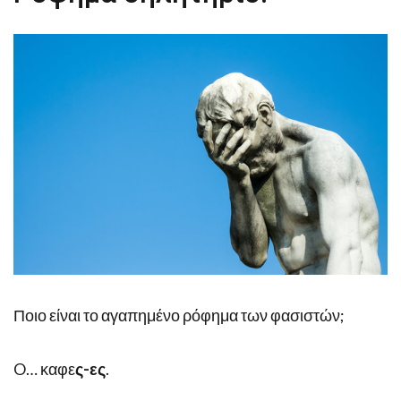
Ποιο είναι το αγαπημένο ρόφημα των φασιστών;
O… καφε
ς-ες
.