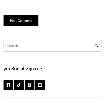
Search
Sear
for:
γιά Social-ληστές