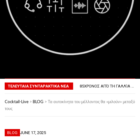
ΤΟ ΠΡΏΤΟ ΜΠΆΡΜΠΕΚΙΟΥ ΣΤΟ ΔΙΆΣΤΗΜΑ
MENU
ΦΟΒΕΡΆ ΔΏΡΑ ΓΙΑ ΤΟ ΕΠΌΜΕΝΟ ΔΕΚΑΉΜΕΡΟ!
85ΧΡΟΝΟΣ ΑΠΌ ΤΗ ΓΑΛΛΊΑ ΛΌΓΩ GPS ΚΑΤΈΛΗΞΕ ΣΤΗΝ… ΚΡΟΑΤΊΑ!
ΤΕΛΕΥΤΑΙΑ ΣΥΝΤΑΡΑΚΤΙΚΑ ΝΕΑ
ΣΚΗΝΟΘΈΤΗΣΕ ΤΗΝ ΚΛΟΠΉ ΤΟΥ ΑΥΤΟΚΙΝΉΤΟΥ ΤΟΥ ΓΙΑ ΝΑ ΑΠΟΦΎΓΕΙ ΨΏΝΙΑ ΜΕ ΤΗ ΣΎΖΥΓΟ!
ΠΏΣ ΘΑ ΕΊΝΑΙ Ο ΆΝΘΡΩΠΟΣ ΤΟ 2050
ΤΟ ΠΡΏΤΟ ΜΠΆΡΜΠΕΚΙΟΥ ΣΤΟ ΔΙΆΣΤΗΜΑ
Cocktail-Live
>
BLOG
>
Τα αυτοκίνητα του μέλλοντος θα «μιλούν» μεταξύ
ΦΟΒΕΡΆ ΔΏΡΑ ΓΙΑ ΤΟ ΕΠΌΜΕΝΟ ΔΕΚΑΉΜΕΡΟ!
τους
BLOG
JUNE 17, 2025