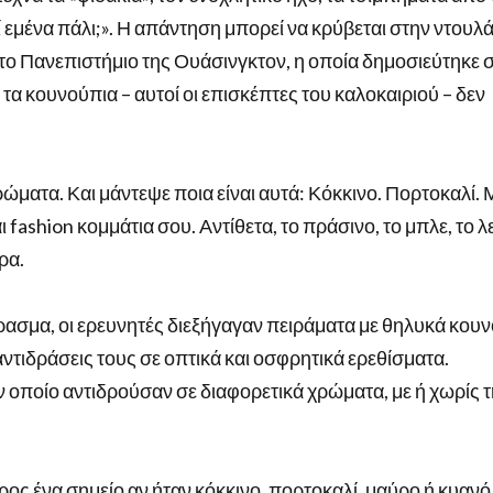
τί εμένα πάλι;». Η απάντηση μπορεί να κρύβεται στην ντουλ
 το Πανεπιστήμιο της Ουάσινγκτον, η οποία δημοσιεύτηκε 
τα κουνούπια – αυτοί οι επισκέπτες του καλοκαιριού – δεν
ώματα. Και μάντεψε ποια είναι αυτά: Κόκκινο. Πορτοκαλί.
ι fashion κομμάτια σου. Αντίθετα, το πράσινο, το μπλε, το 
ρα.
έρασμα, οι ερευνητές διεξήγαγαν πειράματα με θηλυκά κου
ντιδράσεις τους σε οπτικά και οσφρητικά ερεθίσματα.
ν οποίο αντιδρούσαν σε διαφορετικά χρώματα, με ή χωρίς 
ος ένα σημείο αν ήταν κόκκινο, πορτοκαλί, μαύρο ή κυανό