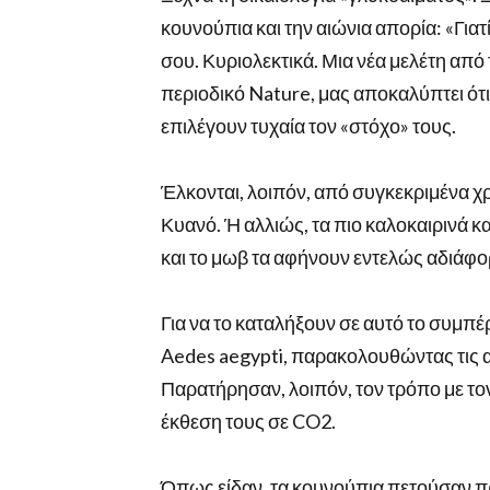
κουνούπια και την αιώνια απορία: «Για
σου. Κυριολεκτικά. Μια νέα μελέτη από
περιοδικό Nature, μας αποκαλύπτει ότι 
επιλέγουν τυχαία τον «στόχο» τους.
Έλκονται, λοιπόν, από συγκεκριμένα χρ
Κυανό. Ή αλλιώς, τα πιο καλοκαιρινά κα
και το μωβ τα αφήνουν εντελώς αδιάφο
Για να το καταλήξουν σε αυτό το συμπ
Aedes aegypti, παρακολουθώντας τις α
Παρατήρησαν, λοιπόν, τον τρόπο με το
έκθεση τους σε CO2.
Όπως είδαν, τα κουνούπια πετούσαν πρ