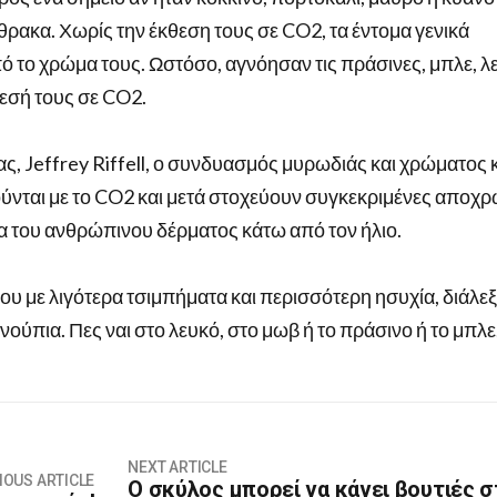
νθρακα. Χωρίς την έκθεση τους σε CO2, τα έντομα γενικά
ό το χρώμα τους. Ωστόσο, αγνόησαν τις πράσινες, μπλε, λ
θεσή τους σε CO2.
ς, Jeffrey Riffell, ο συνδυασμός μυρωδιάς και χρώματος 
ούνται με το CO2 και μετά στοχεύουν συγκεκριμένες αποχρ
α του ανθρώπινου δέρματος κάτω από τον ήλιο.
σου με λιγότερα τσιμπήματα και περισσότερη ησυχία, διάλε
ούπια. Πες ναι στο λευκό, στο μωβ ή το πράσινο ή το μπλε
NEXT ARTICLE
IOUS ARTICLE
Ο σκύλος μπορεί να κάνει βουτιές σ