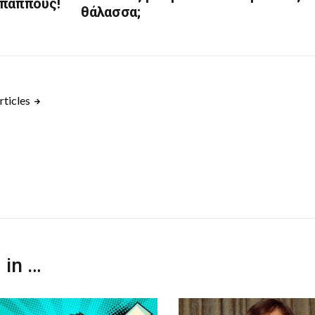
 παππούς!
θάλασσα;
rticles
 in …