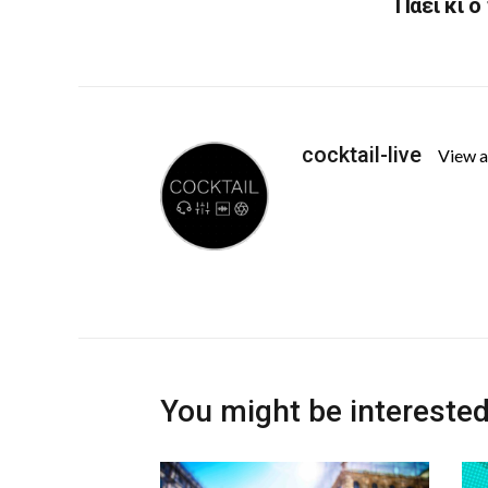
Πάει κι ο
cocktail-live
View a
You might be interested