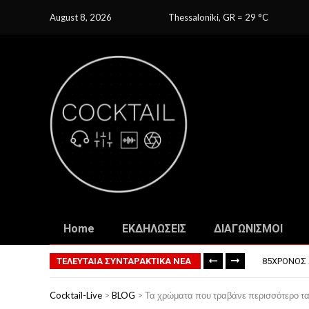
August 8, 2026
Thessaloniki, GR
=
29
C
Home
ΕΚΔΗΛΩΣΕΙΣ
ΔΙΑΓΩΝΙΣΜΟΙ
ΤΟ ΠΡΏΤΟ 
ΦΟΒΕΡΆ ΔΏ
ΤΕΛΕΥΤΑΙΑ ΣΥΝΤΑΡΑΚΤΙΚΑ ΝΕΑ
85ΧΡΟΝΟΣ 
ΣΚΗΝΟΘΈΤΗ
ΠΏΣ ΘΑ ΕΊ
Cocktail-Live
>
BLOG
>
Τα χρώματα που τραβάνε περισσότερο τ
ΤΟ ΠΡΏΤΟ 