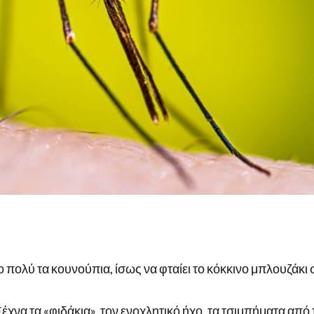
ο πολύ τα κουνούπια, ίσως να φταίει το κόκκινο μπλουζάκι 
έχνα τα «φιδάκια», τον ενοχλητικό ήχο, τα τσιμπήματα από 