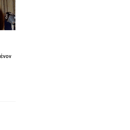
Λένον