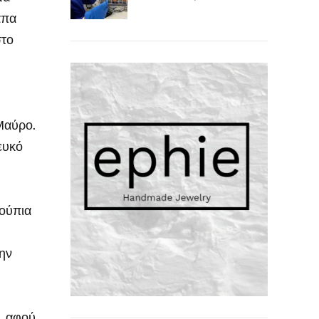
άπα
στο
 Μαύρο.
λευκό
νούπια
την
 , αφού