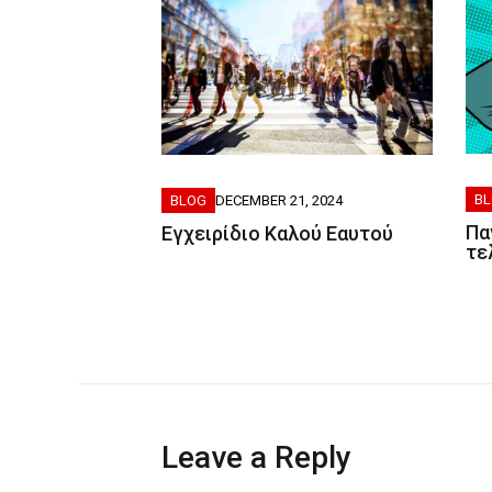
B
BLOG
DECEMBER 21, 2024
Πα
Εγχειρίδιο Καλού Εαυτού
τε
Leave a Reply