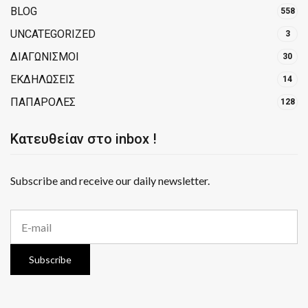
BLOG
558
UNCATEGORIZED
3
ΔΙΑΓΩΝΙΣΜΟΙ
30
ΕΚΔΗΛΩΣΕΙΣ
14
ΠΑΠΑΡΟΛΕΣ
128
Κατευθείαν στο inbox !
Subscribe and receive our daily newsletter.
E
m
a
i
Subscribe
l
a
d
d