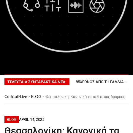
MENU
ΤΟ ΠΡΏΤΟ ΜΠΆΡΜΠΕΚΙΟΥ ΣΤΟ ΔΙΆΣΤΗΜΑ
ΦΟΒΕΡΆ ΔΏΡΑ ΓΙΑ ΤΟ ΕΠΌΜΕΝΟ ΔΕΚΑΉΜΕΡΟ!
ΤΕΛΕΥΤΑΙΑ ΣΥΝΤΑΡΑΚΤΙΚΑ ΝΕΑ
85ΧΡΟΝΟΣ ΑΠΌ ΤΗ ΓΑΛΛΊΑ ΛΌΓΩ GPS ΚΑΤΈΛΗΞΕ ΣΤΗΝ… ΚΡΟΑΤΊΑ!
ΣΚΗΝΟΘΈΤΗΣΕ ΤΗΝ ΚΛΟΠΉ ΤΟΥ ΑΥΤΟΚΙΝΉΤΟΥ ΤΟΥ ΓΙΑ ΝΑ ΑΠΟΦΎΓΕΙ ΨΏΝΙΑ ΜΕ ΤΗ ΣΎΖΥΓΟ!
ΠΏΣ ΘΑ ΕΊΝΑΙ Ο ΆΝΘΡΩΠΟΣ ΤΟ 2050
Cocktail-Live
>
BLOG
>
Θεσσαλονίκη: Κανονικά τα ταξί στους δρόμους
ΤΟ ΠΡΏΤΟ ΜΠΆΡΜΠΕΚΙΟΥ ΣΤΟ ΔΙΆΣΤΗΜΑ
ΦΟΒΕΡΆ ΔΏΡΑ ΓΙΑ ΤΟ ΕΠΌΜΕΝΟ ΔΕΚΑΉΜΕΡΟ!
BLOG
APRIL 14, 2025
Θεσσαλονίκη: Κανονικά τα