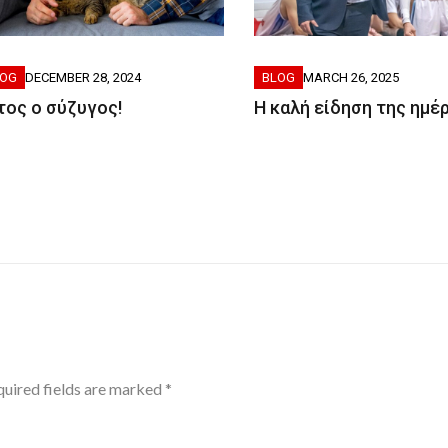
LOG
DECEMBER 28, 2024
BLOG
MARCH 26, 2025
τος ο σύζυγος!
H καλή είδηση της ημέ
uired fields are marked
*