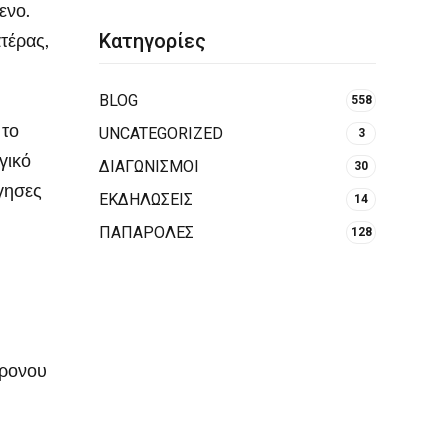
ενο.
Κατηγορίες
τέρας,
BLOG
558
 το
UNCATEGORIZED
3
γικό
ΔΙΑΓΩΝΙΣΜΟΙ
30
ήγησες
ΕΚΔΗΛΩΣΕΙΣ
14
ΠΑΠΑΡΟΛΕΣ
128
χρονου