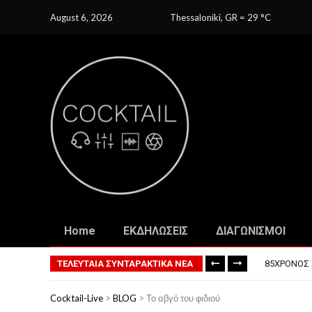
August 6, 2026
Thessaloniki, GR
=
29
C
Home
ΕΚΔΗΛΩΣΕΙΣ
ΔΙΑΓΩΝΙΣΜΟΙ
ΤΟ ΠΡΏΤΟ 
ΦΟΒΕΡΆ ΔΏ
ΤΕΛΕΥΤΑΙΑ ΣΥΝΤΑΡΑΚΤΙΚΑ ΝΕΑ
85ΧΡΟΝΟΣ 
ΣΚΗΝΟΘΈΤΗ
ΠΏΣ ΘΑ ΕΊ
Cocktail-Live
>
BLOG
>
Το αβγό του φιδιού
ΤΟ ΠΡΏΤΟ 