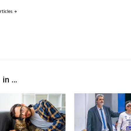
rticles
 in …