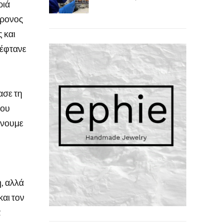
ριά
χρονος
 και
 έφτανε
ασε τη
που
κάνουμε
, αλλά
και τον
α