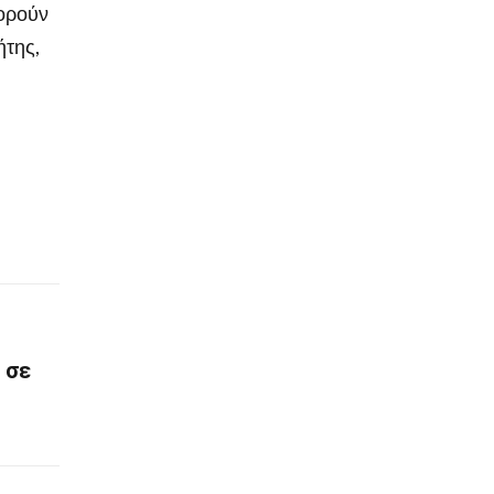
φορούν
ήτης,
 σε