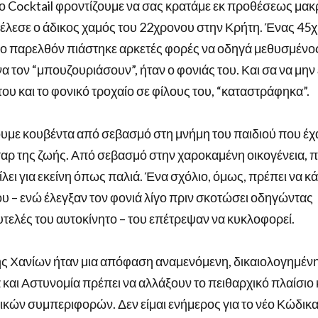
το Cocktail φροντίζουμε να σας κρατάμε εκ προθέσεως μακ
τέλεσε ο άδικος χαμός του 22χρονου στην Κρήτη. Ένας 45
το παρελθόν πιάστηκε αρκετές φορές να οδηγά μεθυσμένος
α τον “μπουζουριάσουν”, ήταν ο φονιάς του. Και σα να μην
του και το φονικό τροχαίο σε φίλους του, “καταστράφηκα”.
ουμε κουβέντα από σεβασμό στη μνήμη του παιδιού που έχ
κταρ της ζωής. Από σεβασμό στην χαροκαμένη οικογένεια, 
τείλει για εκείνη όπως παλιά. Ένα σχόλιο, όμως, πρέπει να 
ου – ενώ έλεγξαν τον φονιά λίγο πριν σκοτώσει οδηγώντας
τελές του αυτοκίνητο – του επέτρεψαν να κυκλοφορεί.
ς Χανίων ήταν μια απόφαση αναμενόμενη, δικαιολογημένη
 και Αστυνομία πρέπει να αλλάξουν το πειθαρχικό πλαίσιο 
κών συμπεριφορών. Δεν είμαι ενήμερος για το νέο Κώδικ