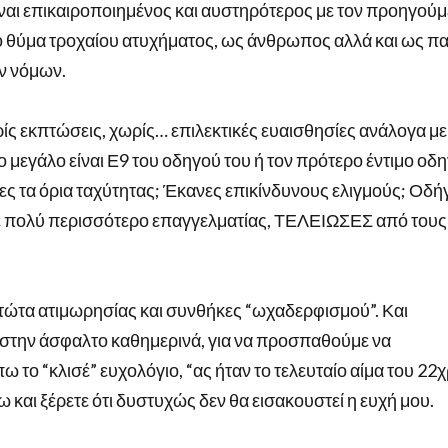
ναι επικαιροποιημένος και αυστηρότερος με τον προηγούμ
ό θύμα τροχαίου ατυχήματος, ως άνθρωπος αλλά και ως πα
ν νόμων.
ρίς εκπτώσεις, χωρίς… επιλεκτικές ευαισθησίες ανάλογα με
ο μεγάλο είναι Ε9 του οδηγού του ή τον πρότερο έντιμο οδη
σες τα όρια ταχύτητας; Έκανες επικίνδυνους ελιγμούς; Οδ
ίτε πολύ περισσότερο επαγγελματίας, ΤΕΛΕΙΩΣΕΣ από τους
στώτα ατιμωρησίας και συνθήκες “ωχαδερφισμού”. Και
στην άσφαλτο καθημερινά, για να προσπαθούμε να
 το “κλισέ” ευχολόγιο, “ας ήταν το τελευταίο αίμα του 22
ω και ξέρετε ότι δυστυχώς δεν θα εισακουστεί η ευχή μου.