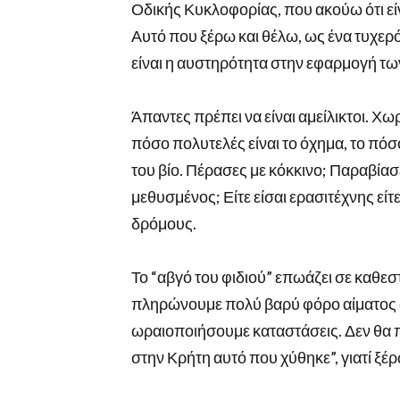
Οδικής Κυκλοφορίας, που ακούω ότι εί
Αυτό που ξέρω και θέλω, ως ένα τυχερ
είναι η αυστηρότητα στην εφαρμογή τω
Άπαντες πρέπει να είναι αμείλικτοι. Χω
πόσο πολυτελές είναι το όχημα, το πόσ
του βίο. Πέρασες με κόκκινο; Παραβία
μεθυσμένος; Είτε είσαι ερασιτέχνης ε
δρόμους.
Το “αβγό του φιδιού” επωάζει σε καθε
πληρώνουμε πολύ βαρύ φόρο αίματος 
ωραιοποιήσουμε καταστάσεις. Δεν θα πω
στην Κρήτη αυτό που χύθηκε”, γιατί ξέρ