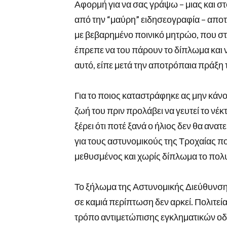
Αφορμή για να σας γράψω – μιας και σ
από την “μαύρη” ειδησεογραφία – απο
με βεβαρημένο ποινικό μητρώο, που σ
έπρεπε να του πάρουν το δίπλωμα και ν
αυτό, είπε μετά την αποτρόπαια πράξη 
Για το ποιος καταστράφηκε ας μην κάν
ζωή του πριν προλάβει να γευτεί το νέ
ξέρει ότι ποτέ ξανά ο ήλιος δεν θα ανα
για τους αστυνομικούς της Τροχαίας π
μεθυσμένος και χωρίς δίπλωμα το πολυ
Το ξήλωμα της Αστυνομικής Διεύθυνση
σε καμιά περίπτωση δεν αρκεί. Πολιτεία
τρόπο αντιμετώπισης εγκληματικών οδι