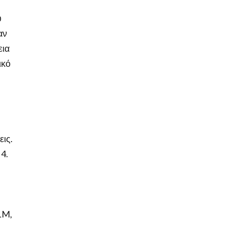
ύ
αν
εια
ικό
εις.
4.
LLM,