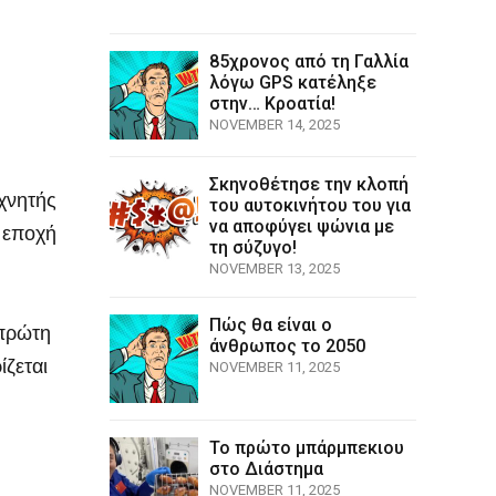
85χρονος από τη Γαλλία
λόγω GPS κατέληξε
στην… Κροατία!
NOVEMBER 14, 2025
Σκηνοθέτησε την κλοπή
εχνητής
του αυτοκινήτου του για
να αποφύγει ψώνια με
α εποχή
τη σύζυγο!
NOVEMBER 13, 2025
Πώς θα είναι ο
 πρώτη
άνθρωπος το 2050
ίζεται
NOVEMBER 11, 2025
Το πρώτο μπάρμπεκιου
στο Διάστημα
NOVEMBER 11, 2025