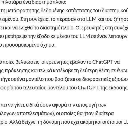
 πιλοτάρει ένα διαστημόπλοιο;
α τη μετάφραση της δεδομένης κατάστασης του διαστημικο
ειμένου. Στη συνέχεια, το πέρασαν στο LLM και του ζήτησ
 και να ελιχθεί το διαστημόπλοιο. Οι ερευνητές στη συνέχ
 μετέτρεψε την έξοδο κειμένου του LLM σε έναν λειτουργ
 το προσομοιωμένο όχημα.
κάποιες βελτιώσεις, οι ερευνητές έβαλαν το ChatGPT να
ς πρόκλησης και τελικά κατέλαβε τη δεύτερη θέση σε έναν
γε σε ένα μοντέλο που βασίζεται σε διαφορετικές εξισώσ
οφορία του τελευταίου μοντέλου του ChatGPT, της έκδοσης 
ει να γίνει, ειδικά όσον αφορά την αποφυγή των
ογων αποτελεσμάτων), οι οποίες θα ήταν ιδιαίτερα
ο. Αλλά δείχνει τη δύναμη που έχει ακόμη και οι έτοιμοι 