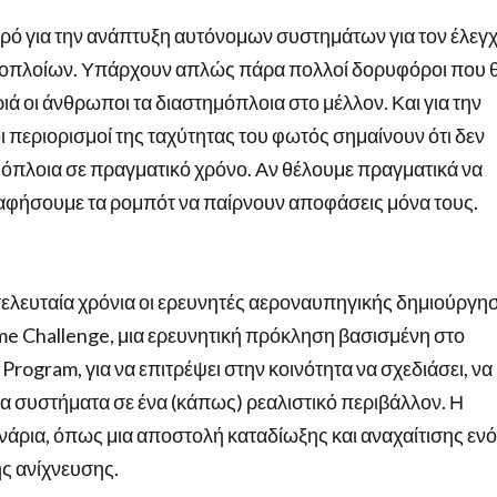
αιρό για την ανάπτυξη αυτόνομων συστημάτων για τον έλεγ
μοπλοίων. Υπάρχουν απλώς πάρα πολλοί δορυφόροι που 
ιά οι άνθρωποι τα διαστημόπλοια στο μέλλον. Και για την
 περιορισμοί της ταχύτητας του φωτός σημαίνουν ότι δεν
όπλοια σε πραγματικό χρόνο. Αν θέλουμε πραγματικά να
 αφήσουμε τα ρομπότ να παίρνουν αποφάσεις μόνα τους.
 τελευταία χρόνια οι ερευνητές αεροναυπηγικής δημιούργη
me Challenge, μια ερευνητική πρόκληση βασισμένη στο
Program, για να επιτρέψει στην κοινότητα να σχεδιάσει, να
μα συστήματα σε ένα (κάπως) ρεαλιστικό περιβάλλον. Η
άρια, όπως μια αποστολή καταδίωξης και αναχαίτισης εν
ς ανίχνευσης.