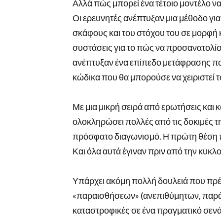
Αλλά πώς μπορεί ένα τέτοιο μοντέλο να
Οι ερευνητές ανέπτυξαν μια μέθοδο γι
σκάφους και του στόχου του σε μορφή κ
συστάσεις για το πώς να προσανατολίσει
ανέπτυξαν ένα επίπεδο μετάφρασης που
κώδικα που θα μπορούσε να χειριστεί
Με μια μικρή σειρά από ερωτήσεις και 
ολοκληρώσει πολλές από τις δοκιμές τη
πρόσφατο διαγωνισμό. Η πρώτη θέση πή
Και όλα αυτά έγιναν πριν από την κυκλ
Υπάρχει ακόμη πολλή δουλειά που πρέπ
«παραισθήσεων» (ανεπιθύμητων, παράλ
καταστροφικές σε ένα πραγματικό σενάρι