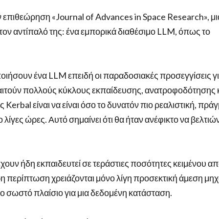
ν επιθεώρηση «Journal of Advances in Space Research», μι
ον αντίπαλό της: ένα εμπορικά διαθέσιμο LLM, όπως το
οιήσουν ένα LLM επειδή οι παραδοσιακές προσεγγίσεις γι
τούν πολλούς κύκλους εκπαίδευσης, ανατροφοδότησης 
Kerbal είναι να είναι όσο το δυνατόν πιο ρεαλιστική, πρά
λίγες ώρες. Αυτό σημαίνει ότι θα ήταν ανέφικτο να βελτιώ
έχουν ήδη εκπαιδευτεί σε τεράστιες ποσότητες κειμένου α
η περίπτωση χρειάζονται μόνο λίγη προσεκτική άμεση μηχ
το σωστό πλαίσιο για μια δεδομένη κατάσταση.