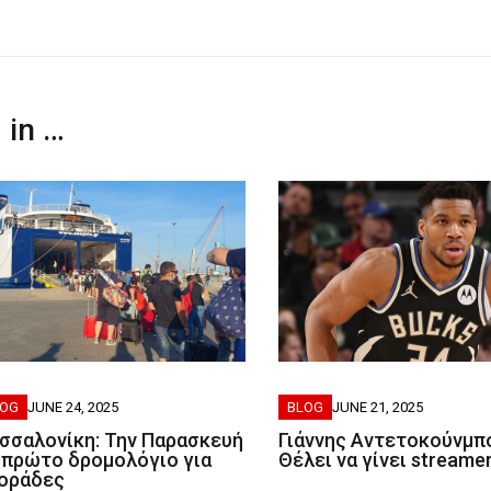
 in …
LOG
JUNE 24, 2025
BLOG
JUNE 21, 2025
σσαλονίκη: Την Παρασκευή
Γιάννης Αντετοκούνμπ
 πρώτο δρομολόγιο για
Θέλει να γίνει streamer
οράδες