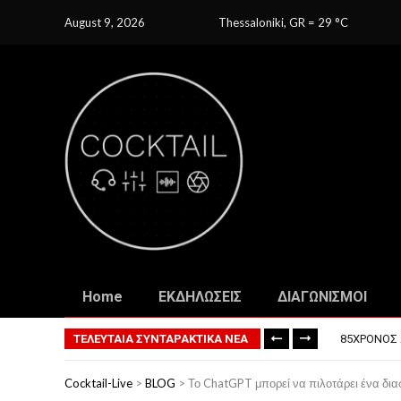
August 9, 2026
Thessaloniki, GR
=
29
C
Home
ΕΚΔΗΛΩΣΕΙΣ
ΔΙΑΓΩΝΙΣΜΟΙ
ΤΟ ΠΡΏΤΟ 
ΦΟΒΕΡΆ ΔΏ
ΤΕΛΕΥΤΑΙΑ ΣΥΝΤΑΡΑΚΤΙΚΑ ΝΕΑ
85ΧΡΟΝΟΣ 
ΣΚΗΝΟΘΈΤΗ
ΠΏΣ ΘΑ ΕΊ
Cocktail-Live
>
BLOG
>
Το ChatGPT μπορεί να πιλοτάρει ένα δι
ΤΟ ΠΡΏΤΟ 