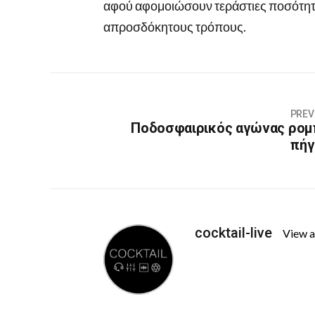
αφού αφομοιώσουν τεράστιες ποσότητ
απροσδόκητους τρόπους.
PREV
Ποδοσφαιρικός αγώνας ρομ
πήγ
cocktail-live
View a