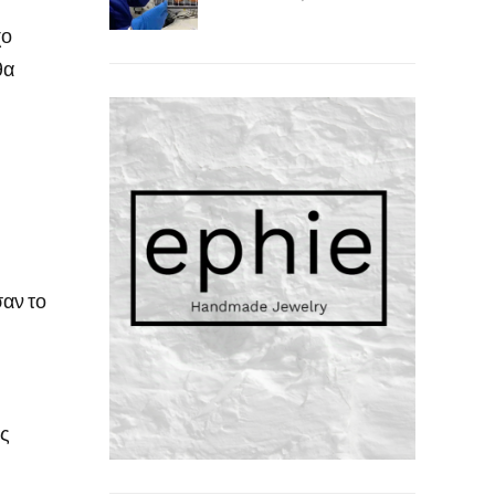
χο
θα
σαν το
ός