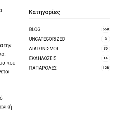
α
Κατηγορίες
BLOG
558
UNCATEGORIZED
3
α την
ΔΙΑΓΩΝΙΣΜΟΙ
30
και
ΕΚΔΗΛΩΣΕΙΣ
14
γμα που
ΠΑΠΑΡΟΛΕΣ
128
νεται
πό
ανική