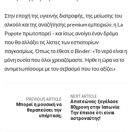
Στην εποχή της υγιεινής διατροφής, της μείωσης του
αλκοόλ και της αναζήτησης premium εμπειριών, η La
Popote πρωτοπορεί – και ίσως ανοίγει έναν δρόμο
που θα αλλάξει τις λίστες των εστιατορίων
παγκοσμίως. Όπως το έθεσε ο Binder: «Το νερό είναι η
μόνη ουσία που όλοι χρειαζόμαστε. Ήρθε η ώρα να το
αντιμετωπίσουμε με τον σεβασμό που του αξίζει.»
NEXT ARTICLE
PREVIOUS ARTICLE
Απατεώνας ξεγέλασε
Μπορεί η μουσική να
80χρονη στην Ιαπωνία:
θεραπεύσει την
Την έπεισε ότι είναι
υπέρταση;
αστροναύτης!