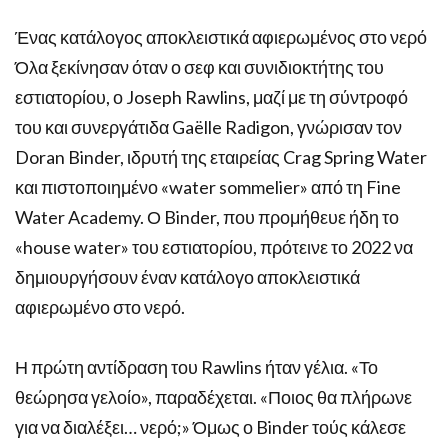
Ένας κατάλογος αποκλειστικά αφιερωμένος στο νερό
Όλα ξεκίνησαν όταν ο σεφ και συνιδιοκτήτης του
εστιατορίου, ο Joseph Rawlins, μαζί με τη σύντροφό
του και συνεργάτιδα Gaëlle Radigon, γνώρισαν τον
Doran Binder, ιδρυτή της εταιρείας Crag Spring Water
και πιστοποιημένο «water sommelier» από τη Fine
Water Academy. Ο Binder, που προμήθευε ήδη το
«house water» του εστιατορίου, πρότεινε το 2022 να
δημιουργήσουν έναν κατάλογο αποκλειστικά
αφιερωμένο στο νερό.
Η πρώτη αντίδραση του Rawlins ήταν γέλια. «Το
θεώρησα γελοίο», παραδέχεται. «Ποιος θα πλήρωνε
για να διαλέξει… νερό;» Όμως ο Binder τούς κάλεσε