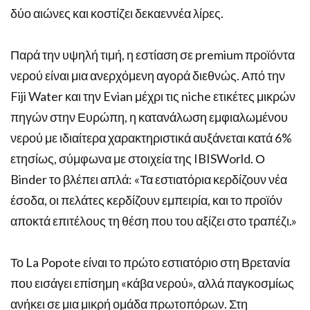
δύο αιώνες και κοστίζει δεκαεννέα λίρες.
Παρά την υψηλή τιμή, η εστίαση σε premium προϊόντα
νερού είναι μια ανερχόμενη αγορά διεθνώς. Από την
Fiji Water και την Evian μέχρι τις niche ετικέτες μικρών
πηγών στην Ευρώπη, η κατανάλωση εμφιαλωμένου
νερού με ιδιαίτερα χαρακτηριστικά αυξάνεται κατά 6%
ετησίως, σύμφωνα με στοιχεία της IBISWorld. Ο
Binder το βλέπει απλά: «Τα εστιατόρια κερδίζουν νέα
έσοδα, οι πελάτες κερδίζουν εμπειρία, και το προϊόν
αποκτά επιτέλους τη θέση που του αξίζει στο τραπέζι.»
Το La Popote είναι το πρώτο εστιατόριο στη Βρετανία
που εισάγει επίσημη «κάβα νερού», αλλά παγκοσμίως
ανήκει σε μια μικρή ομάδα πρωτοπόρων. Στη