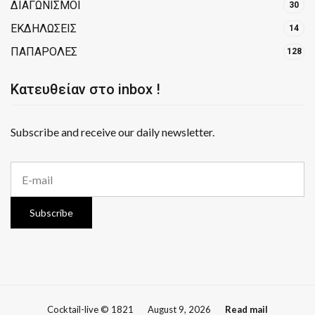
ΔΙΑΓΩΝΙΣΜΟΙ
30
ΕΚΔΗΛΩΣΕΙΣ
14
ΠΑΠΑΡΟΛΕΣ
128
Κατευθείαν στο inbox !
Subscribe and receive our daily newsletter.
E
m
a
i
Subscribe
l
a
d
d
r
e
s
Cocktail-live © 1821
August 9, 2026
Read mail
s