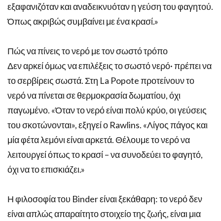
εξαφανιζόταν και αναδεικνυόταν η γεύση του φαγητού.
Όπως ακριβώς συμβαίνει με ένα κρασί.»
Πώς να πίνεις το νερό με τον σωστό τρόπο
Δεν αρκεί όμως να επιλέξεις το σωστό νερό· πρέπει να
το σερβίρεις σωστά. Στη La Popote προτείνουν το
νερό να πίνεται σε θερμοκρασία δωματίου, όχι
παγωμένο. «Όταν το νερό είναι πολύ κρύο, οι γεύσεις
του σκοτώνονται», εξηγεί ο Rawlins. «Λίγος πάγος και
μία φέτα λεμόνι είναι αρκετά. Θέλουμε το νερό να
λειτουργεί όπως το κρασί – να συνοδεύει το φαγητό,
όχι να το επισκιάζει.»
Η φιλοσοφία του Binder είναι ξεκάθαρη: το νερό δεν
είναι απλώς απαραίτητο στοιχείο της ζωής, είναι μια