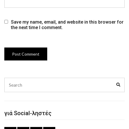
Save my name, email, and website in this browser for
the next time I comment.
Search
Sear
for:
γιά Social-ληστές