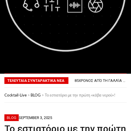
ΤΟ ΠΡΏΤΟ ΜΠΆΡΜΠΕΚΙΟΥ ΣΤΟ ΔΙΆΣΤΗΜΑ
MENU
ΦΟΒΕΡΆ ΔΏΡΑ ΓΙΑ ΤΟ ΕΠΌΜΕΝΟ ΔΕΚΑΉΜΕΡΟ!
85ΧΡΟΝΟΣ ΑΠΌ ΤΗ ΓΑΛΛΊΑ ΛΌΓΩ GPS ΚΑΤΈΛΗΞΕ ΣΤΗΝ… ΚΡΟΑΤΊΑ!
ΤΕΛΕΥΤΑΙΑ ΣΥΝΤΑΡΑΚΤΙΚΑ ΝΕΑ
ΣΚΗΝΟΘΈΤΗΣΕ ΤΗΝ ΚΛΟΠΉ ΤΟΥ ΑΥΤΟΚΙΝΉΤΟΥ ΤΟΥ ΓΙΑ ΝΑ ΑΠΟΦΎΓΕΙ ΨΏΝΙΑ ΜΕ ΤΗ ΣΎΖΥΓΟ!
ΠΏΣ ΘΑ ΕΊΝΑΙ Ο ΆΝΘΡΩΠΟΣ ΤΟ 2050
ΤΟ ΠΡΏΤΟ ΜΠΆΡΜΠΕΚΙΟΥ ΣΤΟ ΔΙΆΣΤΗΜΑ
Cocktail-Live
>
BLOG
>
Το εστιατόριο με την πρώτη «κάβα νερού»!
ΦΟΒΕΡΆ ΔΏΡΑ ΓΙΑ ΤΟ ΕΠΌΜΕΝΟ ΔΕΚΑΉΜΕΡΟ!
BLOG
SEPTEMBER 3, 2025
Το εστιατόριο με την πρώτη