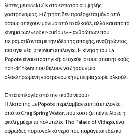
λίστες με mocktails στα εστιατόρια υψηλής
γαστρονομίας. Η ζήτηση δεν προέρχεται μόνο από
όσους απέχουν μόνιμα από το αλκοόλ, αλλά και από το
κίνημα των «sober-curious» – ανθρώπων που
πειραματίζονται με την ιδέα της αποχής, αναζητώντας
πιο υγιεινές, premium επιλογές. Η κίνηση του La
Popote είναι στρατηγική: στοχεύει στους απαιτητικούς
non-drinkers που θέλουν να ζήσουν μια
ολοκληρωμένη γαστρονομική εμπειρία χωρίς αλκοόλ.
Επτά επιλογές από την «κάβα νερού»
Η λίστα της La Popote περιλαμβάνει επτά επιλογές,
από το Crag Spring Water, που κοστίζει πέντε λίρες η
φιάλη, μέχρι το πολυτελές The Palace of Vidago, ένα
αφρώδες πορτογαλικό νερό που παράγεται εδώ και