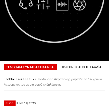
MENU
ΤΟ ΠΡΏΤΟ ΜΠΆΡΜΠΕΚΙΟΥ ΣΤΟ ΔΙΆΣΤΗΜΑ
ΦΟΒΕΡΆ ΔΏΡΑ ΓΙΑ ΤΟ ΕΠΌΜΕΝΟ ΔΕΚΑΉΜΕΡΟ!
ΤΕΛΕΥΤΑΙΑ ΣΥΝΤΑΡΑΚΤΙΚΑ ΝΕΑ
85ΧΡΟΝΟΣ ΑΠΌ ΤΗ ΓΑΛΛΊΑ ΛΌΓΩ GPS ΚΑΤΈΛΗΞΕ ΣΤΗΝ… ΚΡΟΑΤΊΑ!
ΣΚΗΝΟΘΈΤΗΣΕ ΤΗΝ ΚΛΟΠΉ ΤΟΥ ΑΥΤΟΚΙΝΉΤΟΥ ΤΟΥ ΓΙΑ ΝΑ ΑΠΟΦΎΓΕΙ ΨΏΝΙΑ ΜΕ ΤΗ ΣΎΖΥΓΟ!
ΠΏΣ ΘΑ ΕΊΝΑΙ Ο ΆΝΘΡΩΠΟΣ ΤΟ 2050
Cocktail-Live
>
BLOG
>
Το Μουσείο Ακρόπολης γιορτάζει τα 16 χρόνια
ΤΟ ΠΡΏΤΟ ΜΠΆΡΜΠΕΚΙΟΥ ΣΤΟ ΔΙΆΣΤΗΜΑ
λειτουργίας του με μία σειρά εκδηλώσεων
ΦΟΒΕΡΆ ΔΏΡΑ ΓΙΑ ΤΟ ΕΠΌΜΕΝΟ ΔΕΚΑΉΜΕΡΟ!
BLOG
JUNE 18, 2025