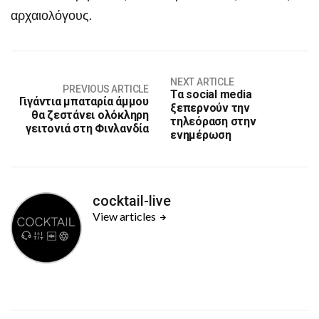
αρχαιολόγους.
NEXT ARTICLE
PREVIOUS ARTICLE
Τα social media
Γιγάντια μπαταρία άμμου
ξεπερνούν την
θα ζεστάνει ολόκληρη
τηλεόραση στην
γειτονιά στη Φινλανδία
ενημέρωση
cocktail-live
View articles