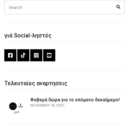
Search
Sear
for:
γιά Social-ληστές
Τελευταίες αναρτησεις
Φοβερά δώρα για το επόμενο δεκαήμερο!
NOVEMBER 18, 2025