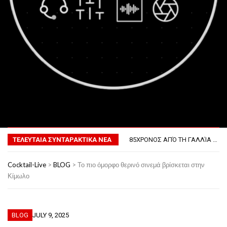
MENU
ΤΟ ΠΡΏΤΟ ΜΠΆΡΜΠΕΚΙΟΥ ΣΤΟ ΔΙΆΣΤΗΜΑ
ΦΟΒΕΡΆ ΔΏΡΑ ΓΙΑ ΤΟ ΕΠΌΜΕΝΟ ΔΕΚΑΉΜΕΡΟ!
85ΧΡΟΝΟΣ ΑΠΌ ΤΗ ΓΑΛΛΊΑ ΛΌΓΩ GPS ΚΑΤΈΛΗΞΕ ΣΤΗΝ… ΚΡΟΑΤΊΑ!
ΤΕΛΕΥΤΑΙΑ ΣΥΝΤΑΡΑΚΤΙΚΑ ΝΕΑ
ΣΚΗΝΟΘΈΤΗΣΕ ΤΗΝ ΚΛΟΠΉ ΤΟΥ ΑΥΤΟΚΙΝΉΤΟΥ ΤΟΥ ΓΙΑ ΝΑ ΑΠΟΦΎΓΕΙ ΨΏΝΙΑ ΜΕ ΤΗ ΣΎΖΥΓΟ!
ΠΏΣ ΘΑ ΕΊΝΑΙ Ο ΆΝΘΡΩΠΟΣ ΤΟ 2050
Cocktail-Live
>
BLOG
>
Το πιο όμορφο θερινό σινεμά βρίσκεται στην
ΤΟ ΠΡΏΤΟ ΜΠΆΡΜΠΕΚΙΟΥ ΣΤΟ ΔΙΆΣΤΗΜΑ
Κίμωλο
ΦΟΒΕΡΆ ΔΏΡΑ ΓΙΑ ΤΟ ΕΠΌΜΕΝΟ ΔΕΚΑΉΜΕΡΟ!
BLOG
JULY 9, 2025