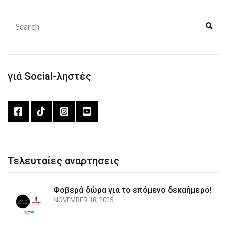
Search
Sear
for:
γιά Social-ληστές
Τελευταίες αναρτησεις
Φοβερά δώρα για το επόμενο δεκαήμερο!
NOVEMBER 18, 2025