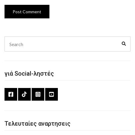
Search
Sear
for:
γιά Social-ληστές
Τελευταίες αναρτησεις