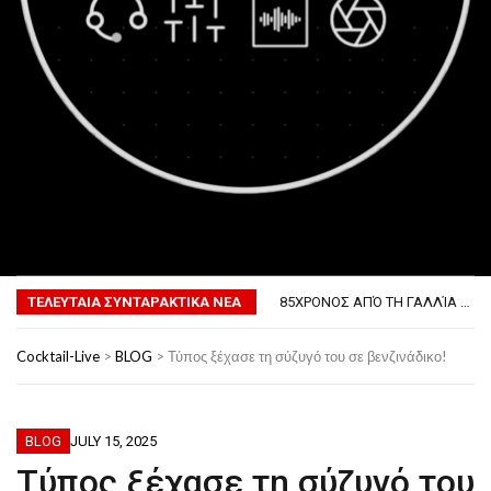
MENU
ΤΟ ΠΡΏΤΟ ΜΠΆΡΜΠΕΚΙΟΥ ΣΤΟ ΔΙΆΣΤΗΜΑ
ΦΟΒΕΡΆ ΔΏΡΑ ΓΙΑ ΤΟ ΕΠΌΜΕΝΟ ΔΕΚΑΉΜΕΡΟ!
85ΧΡΟΝΟΣ ΑΠΌ ΤΗ ΓΑΛΛΊΑ ΛΌΓΩ GPS ΚΑΤΈΛΗΞΕ ΣΤΗΝ… ΚΡΟΑΤΊΑ!
ΤΕΛΕΥΤΑΙΑ ΣΥΝΤΑΡΑΚΤΙΚΑ ΝΕΑ
ΣΚΗΝΟΘΈΤΗΣΕ ΤΗΝ ΚΛΟΠΉ ΤΟΥ ΑΥΤΟΚΙΝΉΤΟΥ ΤΟΥ ΓΙΑ ΝΑ ΑΠΟΦΎΓΕΙ ΨΏΝΙΑ ΜΕ ΤΗ ΣΎΖΥΓΟ!
ΠΏΣ ΘΑ ΕΊΝΑΙ Ο ΆΝΘΡΩΠΟΣ ΤΟ 2050
Cocktail-Live
>
BLOG
>
Τύπος ξέχασε τη σύζυγό του σε βενζινάδικο!
ΤΟ ΠΡΏΤΟ ΜΠΆΡΜΠΕΚΙΟΥ ΣΤΟ ΔΙΆΣΤΗΜΑ
ΦΟΒΕΡΆ ΔΏΡΑ ΓΙΑ ΤΟ ΕΠΌΜΕΝΟ ΔΕΚΑΉΜΕΡΟ!
BLOG
JULY 15, 2025
Τύπος ξέχασε τη σύζυγό του