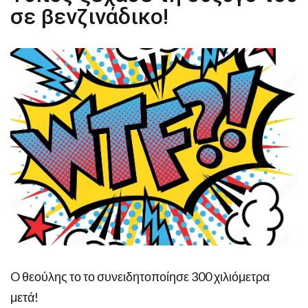
σε βενζινάδικο!
O θεούλης το το συνειδητοποίησε 300 χιλιόμετρα
μετά!