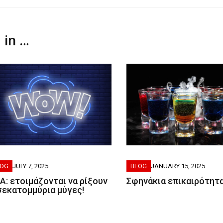
 in …
LOG
JULY 7, 2025
BLOG
JANUARY 15, 2025
Α: ετοιμάζονται να ρίξουν
Σφηνάκια επικαιρότητ
σεκατομμύρια μύγες!