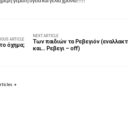
ρεμη γεμάτη υγεία και γελια χρονιά!!!!!
NEXT ARTICLE
IOUS ARTICLE
Των παιδιών τα Ρεβεγιόν (εναλλακτ
το όχημα;
και… Ρεβεγι – off)
rticles