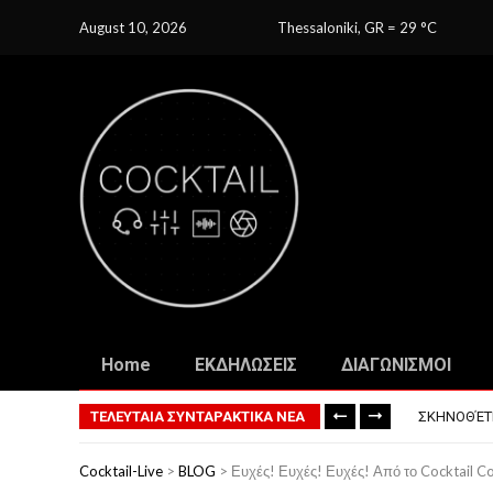
August 10, 2026
Thessaloniki, GR
=
29
C
ΤΟ ΠΡΏΤΟ 
Home
ΕΚΔΗΛΩΣΕΙΣ
ΔΙΑΓΩΝΙΣΜΟΙ
ΦΟΒΕΡΆ ΔΏ
85ΧΡΟΝΟΣ 
ΤΕΛΕΥΤΑΙΑ ΣΥΝΤΑΡΑΚΤΙΚΑ ΝΕΑ
ΣΚΗΝΟΘΈΤΗ
ΠΏΣ ΘΑ ΕΊ
ΤΟ ΠΡΏΤΟ 
Cocktail-Live
>
BLOG
>
Ευχές! Ευχές! Ευχές! Από το Cocktail 
ΦΟΒΕΡΆ ΔΏ