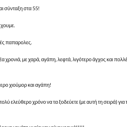
αι σύνταξη στα 55!
έχουμε.
λές παπαρολες.
έα χρονιά, με χαρά, αγάπη, λεφτά, λιγότερο άγχος και πολλ
τερο χιούμορ και αγάπη!
πολύ ελεύθερο χρόνο να τα ξοδεύετε (με αυτή τη σειρά) για 