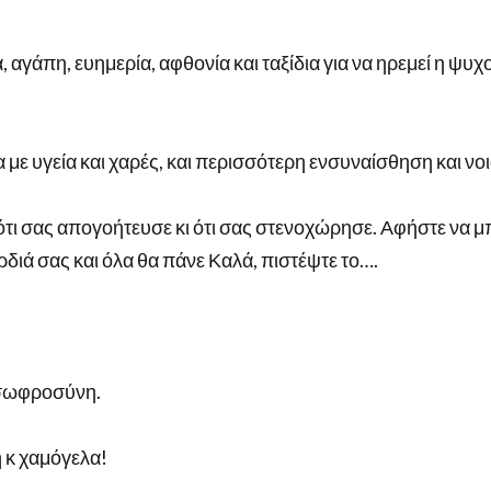
, αγάπη, ευημερία, αφθονία και ταξίδια για να ηρεμεί η ψυ
με υγεία και χαρές, και περισσότερη ενσυναίσθηση και νοι
ότι σας απογοήτευσε κι ότι σας στενοχώρησε. Αφήστε να μπ
ιά σας και όλα θα πάνε Καλά, πιστέψτε το….
ι σωφροσύνη.
η κ χαμόγελα!