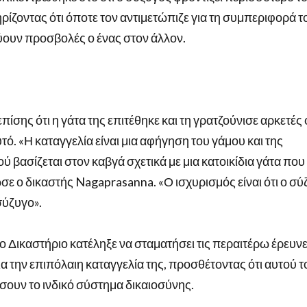
ρίζοντας ότι όποτε τον αντιμετώπιζε για τη συμπεριφορά τ
ύουν προσβολές ο ένας στον άλλον.
ης ότι η γάτα της επιτέθηκε και τη γρατζούνισε αρκετές
αυτό. «Η καταγγελία είναι μια αφήγηση του γάμου και της
ύ βασίζεται στον καβγά σχετικά με μια κατοικίδια γάτα που
ωσε ο δικαστής Nagaprasanna. «Ο ισχυρισμός είναι ότι ο σ
σύζυγο».
ο Δικαστήριο κατέληξε να σταματήσει τις περαιτέρω έρευν
ια την επιπόλαιη καταγγελία της, προσθέτοντας ότι αυτού τ
σσουν το ινδικό σύστημα δικαιοσύνης.