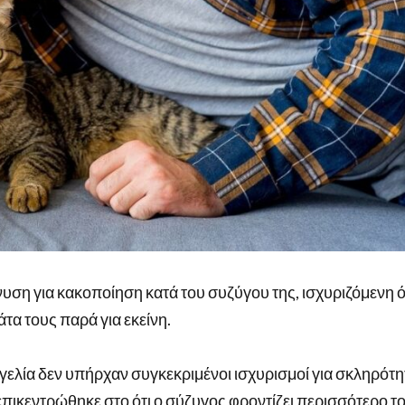
νυση για κακοποίηση κατά του συζύγου της, ισχυριζόμενη ό
άτα τους παρά για εκείνη.
γελία δεν υπήρχαν συγκεκριμένοι ισχυρισμοί για σκληρότη
πικεντρώθηκε στο ότι ο σύζυγος φροντίζει περισσότερο τ