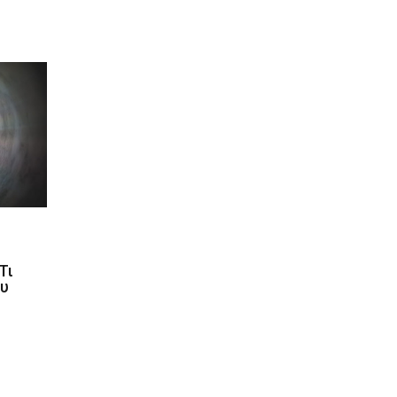
Τι
ου