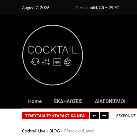
August 7, 2026
Thessaloniki, GR
=
29
C
Home
ΕΚΔΗΛΩΣΕΙΣ
ΔΙΑΓΩΝΙΣΜΟΙ
ΤΟ ΠΡΏΤΟ 
ΦΟΒΕΡΆ ΔΏ
ΤΕΛΕΥΤΑΙΑ ΣΥΝΤΑΡΑΚΤΙΚΑ ΝΕΑ
85ΧΡΟΝΟΣ 
ΣΚΗΝΟΘΈΤΗ
ΠΏΣ ΘΑ ΕΊ
Cocktail-Live
>
BLOG
>
Γάτος ο σύζυγος!
ΤΟ ΠΡΏΤΟ 