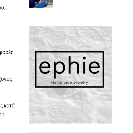
ου,
 φορές
ύζυγος
ες κατά
ου