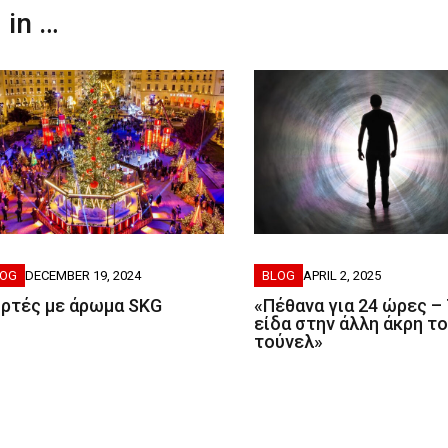
 in …
LOG
DECEMBER 19, 2024
BLOG
APRIL 2, 2025
ορτές με άρωμα SKG
«Πέθανα για 24 ώρες – 
είδα στην άλλη άκρη τ
τούνελ»