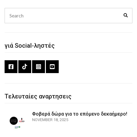
Search
Sear
for:
γιά Social-ληστές
Τελευταίες αναρτησεις
Φοβερά δώρα για το επόμενο δεκαήμερο!
NOVEMBER 18, 2025