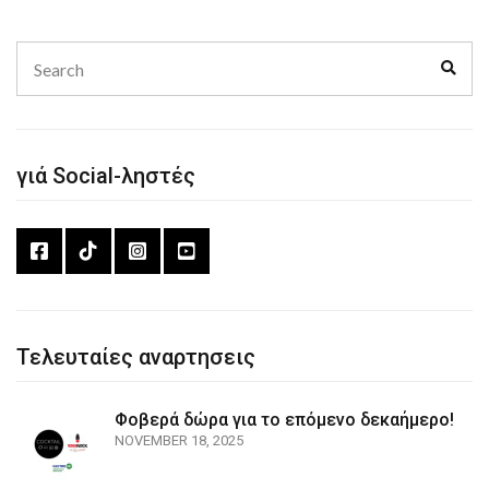
Search
Sear
for:
γιά Social-ληστές
Τελευταίες αναρτησεις
Φοβερά δώρα για το επόμενο δεκαήμερο!
NOVEMBER 18, 2025