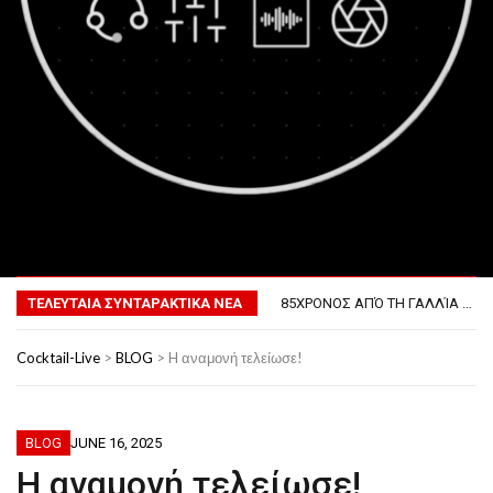
MENU
ΤΟ ΠΡΏΤΟ ΜΠΆΡΜΠΕΚΙΟΥ ΣΤΟ ΔΙΆΣΤΗΜΑ
ΦΟΒΕΡΆ ΔΏΡΑ ΓΙΑ ΤΟ ΕΠΌΜΕΝΟ ΔΕΚΑΉΜΕΡΟ!
ΤΕΛΕΥΤΑΙΑ ΣΥΝΤΑΡΑΚΤΙΚΑ ΝΕΑ
85ΧΡΟΝΟΣ ΑΠΌ ΤΗ ΓΑΛΛΊΑ ΛΌΓΩ GPS ΚΑΤΈΛΗΞΕ ΣΤΗΝ… ΚΡΟΑΤΊΑ!
ΣΚΗΝΟΘΈΤΗΣΕ ΤΗΝ ΚΛΟΠΉ ΤΟΥ ΑΥΤΟΚΙΝΉΤΟΥ ΤΟΥ ΓΙΑ ΝΑ ΑΠΟΦΎΓΕΙ ΨΏΝΙΑ ΜΕ ΤΗ ΣΎΖΥΓΟ!
ΠΏΣ ΘΑ ΕΊΝΑΙ Ο ΆΝΘΡΩΠΟΣ ΤΟ 2050
Cocktail-Live
>
BLOG
>
H αναμονή τελείωσε!
ΤΟ ΠΡΏΤΟ ΜΠΆΡΜΠΕΚΙΟΥ ΣΤΟ ΔΙΆΣΤΗΜΑ
ΦΟΒΕΡΆ ΔΏΡΑ ΓΙΑ ΤΟ ΕΠΌΜΕΝΟ ΔΕΚΑΉΜΕΡΟ!
BLOG
JUNE 16, 2025
H αναμονή τελείωσε!