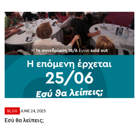
BLOG
JUNE 24, 2025
Eσύ θα λείπεις;