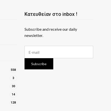
Κατευθείαν στο inbox !
Subscribe and receive our daily
newsletter.
E
m
a
i
Subscribe
l
558
a
d
3
d
r
30
e
14
s
s
128
: