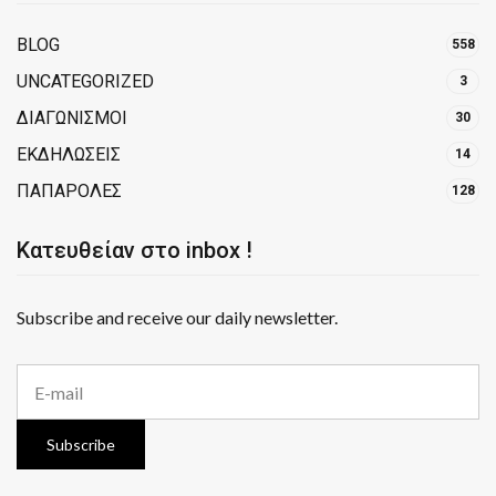
BLOG
558
UNCATEGORIZED
3
ΔΙΑΓΩΝΙΣΜΟΙ
30
ΕΚΔΗΛΩΣΕΙΣ
14
ΠΑΠΑΡΟΛΕΣ
128
Κατευθείαν στο inbox !
Subscribe and receive our daily newsletter.
E
m
a
i
Subscribe
l
a