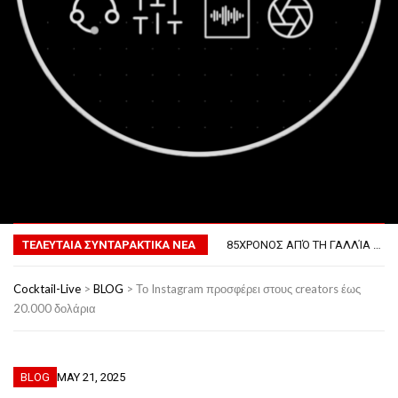
ΤΟ ΠΡΏΤΟ ΜΠΆΡΜΠΕΚΙΟΥ ΣΤΟ ΔΙΆΣΤΗΜΑ
MENU
ΦΟΒΕΡΆ ΔΏΡΑ ΓΙΑ ΤΟ ΕΠΌΜΕΝΟ ΔΕΚΑΉΜΕΡΟ!
85ΧΡΟΝΟΣ ΑΠΌ ΤΗ ΓΑΛΛΊΑ ΛΌΓΩ GPS ΚΑΤΈΛΗΞΕ ΣΤΗΝ… ΚΡΟΑΤΊΑ!
ΤΕΛΕΥΤΑΙΑ ΣΥΝΤΑΡΑΚΤΙΚΑ ΝΕΑ
ΣΚΗΝΟΘΈΤΗΣΕ ΤΗΝ ΚΛΟΠΉ ΤΟΥ ΑΥΤΟΚΙΝΉΤΟΥ ΤΟΥ ΓΙΑ ΝΑ ΑΠΟΦΎΓΕΙ ΨΏΝΙΑ ΜΕ ΤΗ ΣΎΖΥΓΟ!
ΠΏΣ ΘΑ ΕΊΝΑΙ Ο ΆΝΘΡΩΠΟΣ ΤΟ 2050
ΤΟ ΠΡΏΤΟ ΜΠΆΡΜΠΕΚΙΟΥ ΣΤΟ ΔΙΆΣΤΗΜΑ
Cocktail-Live
>
BLOG
>
Το Instagram προσφέρει στους creators έως
ΦΟΒΕΡΆ ΔΏΡΑ ΓΙΑ ΤΟ ΕΠΌΜΕΝΟ ΔΕΚΑΉΜΕΡΟ!
20.000 δολάρια
BLOG
MAY 21, 2025